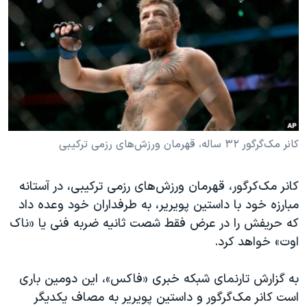
دنبال کنید
مستندها
فرهنگ و زندگی
حقوق شهروندی
انتخابات ریاست جمهوری آمریکا ۲۰۲۴
اقتصادی
حمله جمهوری اسلامی به اسرائیل
رمز مهسا
علم و فناوری
زبانهای مختلف
اسرائیل در جنگ
ورزش زنان در ایران
گالری عکس
اعتراضات زن، زندگی، آزادی
کانر مک‌گرگور ۳۲ ساله، قهرمان ورزش‌های رزمی ترکیبی
آرشیو پخش زنده
مجموعه مستندهای دادخواهی
کانر مک‌کرگور، قهرمان ورزش‌های رزمی ترکیبی، در آستانه
تریبونال مردمی آبان ۹۸
مبارزه خود با داستین پویریر، به طرفداران خود وعده داد
دادگاه حمید نوری
که حریفش را در عرض فقط شصت ثانیه ضربه فنی یا «ناک
چهل سال گروگان‌گیری
اوت» خواهد کرد.
قانون شفافیت دارائی کادر رهبری ایران
به گزارش تارنمای شبکه خبری «فاکس»، این دومین باری
اعتراضات مردمی آبان ۹۸
است کانر مک‌گرگور و داستین پویریر به مصاف یکدیگر