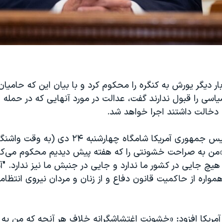
ار دیگر یورش به کنگره را محکوم کرد و با بیان این که حامیان
سی را قبول ندارند گفت، عدالت در مورد آنهایی که در حمله 
 دخالت داشتند اجرا خواهد شد.
دونالد ترامپ رییس جمهوری آمریکا شامگاه چهارشنب
«من به صراحت خشونتی را که هفته پیش دیدیم محکوم می‌ک
هیچ جایی در کشور ما ندارد و جایی در جنبش ما نیز ندارد. "آمر
واره از حاکمیت قانون دفاع و از زنان و مردان نیروی انتظا
ریکا افزود: «خشونت اغتشاشگرانه خلاف هر آنچه که من به آن