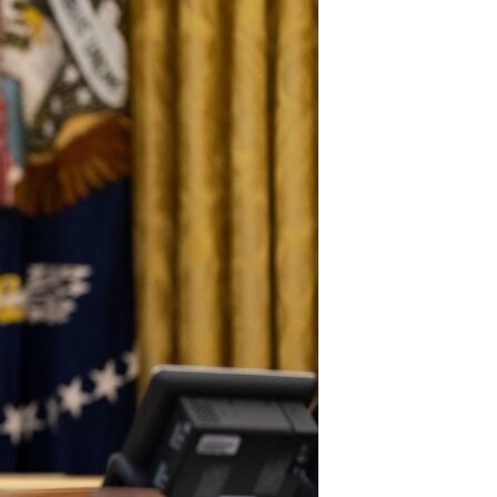
مستندها
فرهنگ و زندگی
حقوق شهروندی
انتخابات ریاست جمهوری آمریکا ۲۰۲۴
اقتصادی
حمله جمهوری اسلامی به اسرائیل
رمز مهسا
علم و فناوری
اسرائیل در جنگ
ورزش زنان در ایران
گالری عکس
اعتراضات زن، زندگی، آزادی
آرشیو پخش زنده
مجموعه مستندهای دادخواهی
تریبونال مردمی آبان ۹۸
دادگاه حمید نوری
چهل سال گروگان‌گیری
قانون شفافیت دارائی کادر رهبری ایران
اعتراضات مردمی آبان ۹۸
اسرائیل در جنگ