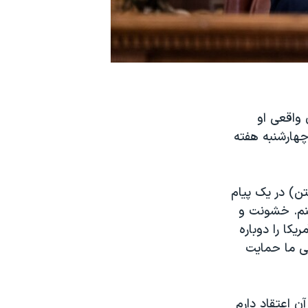
 واقعی او
چهارشنبه هفته
ه ۲۴ دی (به وقت واشنگتن) در یک پیام
نم. خشونت و
یکا را دوباره
می ما حمایت
 اعتقاد دارم