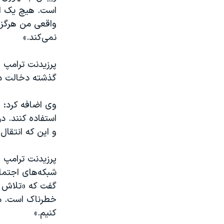
است. هیچ یک از
واقعی من هرگز ا
نمی‌کند.»
پرزیدنت ترامپ ه
گذشته دخالت دا
وی اضافه کرد: «
استفاده کنند. در
و این که انتقا
پرزیدنت ترامپ ا
شبکه‌های اجتما
گفت که «تلاش‌ 
خطرناک است. ما
کنیم.»