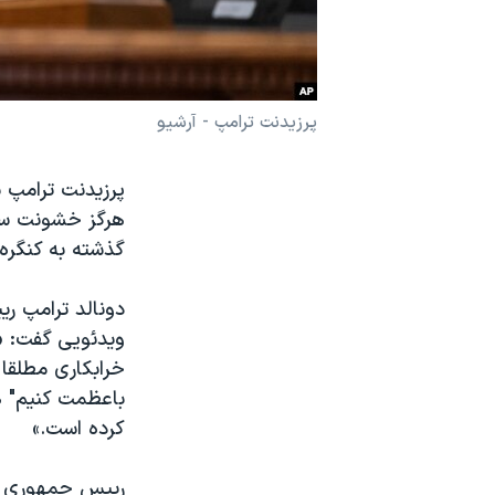
نرگس محمدی برنده جایزه نوبل صلح
همایش محافظه‌کاران آمریکا «سی‌پک»
صفحه‌های ویژه
پرزیدنت ترامپ - آرشیو
سفر پرزیدنت ترامپ به چین
پرزیدنت ترامپ ب
هرگز خشونت سیا
گذشته به کنگره
ویدئویی گفت: 
خرابکاری مطلقا 
باعظمت کنیم" هم
کرده است.»
رییس جمهوری آم