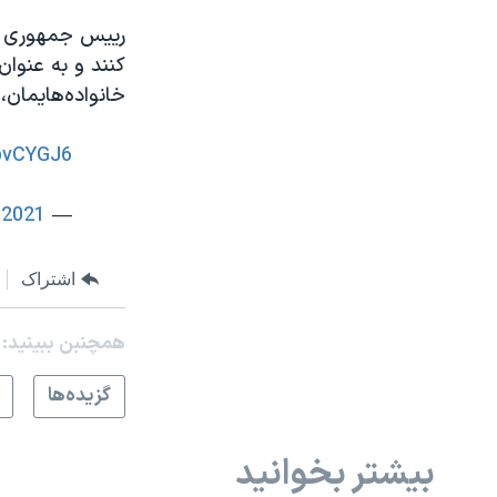
رییس جمهوری آم
کنند و به عنوان
خانواده‌هایمان
JbvCYGJ6
 2021
— The White House 45 Archived (@WhiteHouse45)
اشتراک
همچنبن ببینید:
گزيده‌ها
بیشتر بخوانید