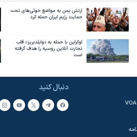
ارتش یمن به مواضع حوثی‌های تحت
حمایت رژیم ایران حمله کرد
اوکراین با حمله به «وایلدبریز» قلب
تجارت آنلاین روسیه را هدف گرفته
است
دنبال کنید
امه