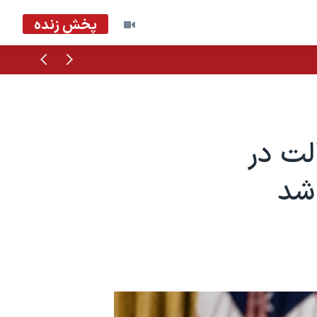
پخش زنده
قبلی
بعدی
لت در
 شد