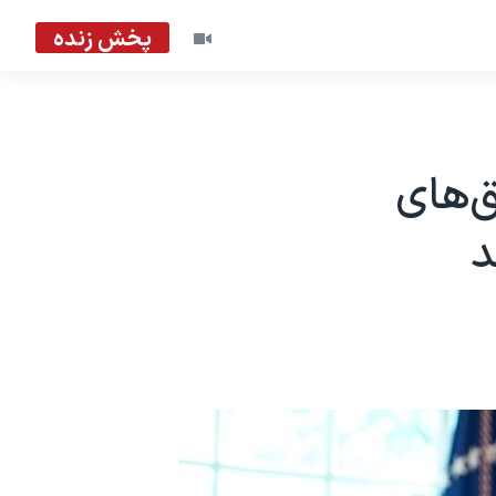
پخش زنده
ق‌های
د