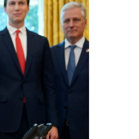
مستندها
فرهنگ و زندگی
حقوق شهروندی
انتخابات ریاست جمهوری آمریکا ۲۰۲۴
اقتصادی
حمله جمهوری اسلامی به اسرائیل
رمز مهسا
علم و فناوری
اسرائیل در جنگ
ورزش زنان در ایران
گالری عکس
اعتراضات زن، زندگی، آزادی
آرشیو پخش زنده
مجموعه مستندهای دادخواهی
تریبونال مردمی آبان ۹۸
دادگاه حمید نوری
چهل سال گروگان‌گیری
قانون شفافیت دارائی کادر رهبری ایران
اعتراضات مردمی آبان ۹۸
اسرائیل در جنگ