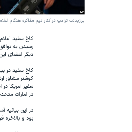
نرگس محمدی برنده جایزه نوبل صلح
همایش محافظه‌کاران آمریکا «سی‌پک»
پرزیدنت ترامپ در کنار تیم مذاکره هنگام اعلام
صفحه‌های ویژه
کاخ سفید اعلام
سفر پرزیدنت ترامپ به چین
رسیدن به توافق‌
دیگر اعضای این 
کاخ سفید در بیا
کوشنر مشاور ا
سفیر آمریکا در ا
در امارات متحده
در این بیانیه آ
بود و بالاخره ف