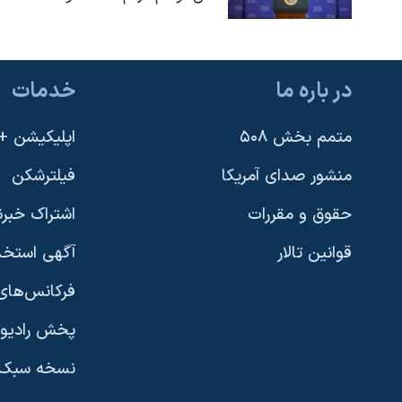
در باره ما
خدمات
متمم بخش ۵۰۸
اپلیکیشن +VOA
منشور صدای آمریکا
فیلترشکن
حقوق و مقررات
اشتراک خبرن
قوانین تالار
آگهی استخد
فرکانس‌های 
پخش رادیو
یادگیری زبان انگلیسی
نسخه سبک 