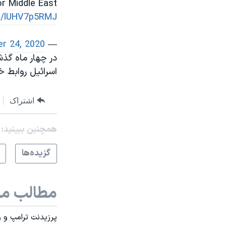
r Middle East
co/lUHV7p5RMJ
r 24, 2020
— Robert C. O'Brien (@robertcobrien)
در چهار ماه گذش
اسرائیل روابط 
اشتراک
همچنبن ببینید:
گزيده‌ها
مطالب مر
پرزیدنت ترامپ و و