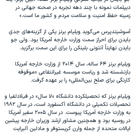
اسرائیل در جنگ
دیپلمات نمونه با چند دهه تجربه در صحنه جهانی در
نرگس محمدی برنده جایزه نوبل صلح
زمینه حفظ امنیت و سلامت مردم‌ و کشور ما است.»
همایش محافظه‌کاران آمریکا «سی‌پک»
آسوشیتدپرس می‌گوید ویلیام برنز یکی از گزینه‌های جدی
صفحه‌های ویژه
بایدن برای احراز سمت وزارت خارجه آمریکا بود. ولی جو
سفر پرزیدنت ترامپ به چین
بایدن نهایتاً آنتونی بلینکن را برای این سمت برگزید.
ویلیام برنز ۶۴ ساله، سال ۲۰۱۴ از وزارت خارجه آمریکا
بازنشسته شد و ریاست موسسه غیرانتفاعی «موقوفه
کارنگی برای صلح بین‌المللی» را بر عهده گرفت.
ویلیام برنز که تحصیلکرده دانشگاه «لا سال» در فیلادلفیا و
تحصیلات تکمیلی در دانشگاه آکسفورد است، در سال ۱۹۸۲
به وزارت خارجه آمریکا پیوست. در سال ۲۰۰۵ سفیر آمریکا
در روسیه بود و همچنین مشاور ارشد وزیران خارجه پیشین
ایالات متحده از جمله وارن کریستوفر و مادلین آلبرایت