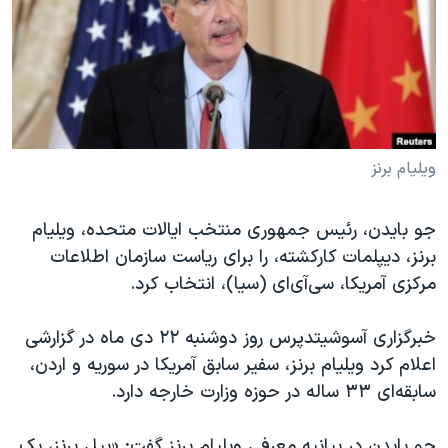
دنبال کنید
مستندها
فرهنگ و زندگی
حقوق شهروندی
انتخابات ریاست جمهوری آمریکا ۲۰۲۴
اقتصادی
حمله جمهوری اسلامی به اسرائیل
رمز مهسا
علم و فناوری
زبانهای مختلف
اسرائیل در جنگ
ورزش زنان در ایران
ویلیام برنز
گالری عکس
اعتراضات زن، زندگی، آزادی
جو بایدن، رئیس جمهوری منتخب ایالات متحده، ویلیام
آرشیو پخش زنده
مجموعه مستندهای دادخواهی
برنز، دیپلمات کارکشته، را برای ریاست سازمان اطلاعات
تریبونال مردمی آبان ۹۸
مرکزی آمریکا، سی‌آی‌ای (سیا)، انتخاب کرد.
دادگاه حمید نوری
خبرگزاری آسوشیتدپرس روز دوشنبه ۲۲ دی ماه در گزارشی
چهل سال گروگان‌گیری
اعلام کرد ویلیام برنز، سفیر سابق آمریکا در سوریه و اردن،
قانون شفافیت دارائی کادر رهبری ایران
سابقه‌ای ۳۳ ساله در حوزه وزارت خارجه دارد.
اعتراضات مردمی آبان ۹۸
جو بایدن در بیانیه معرفی ویلیام برنز گفت: «بیل برنز، یک