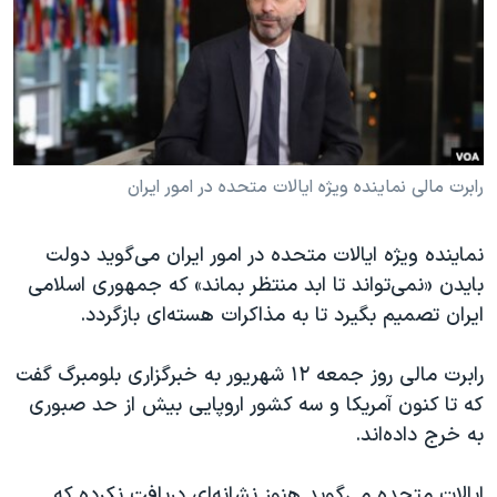
دنبال کنید
مستندها
فرهنگ و زندگی
حقوق شهروندی
انتخابات ریاست جمهوری آمریکا ۲۰۲۴
اقتصادی
حمله جمهوری اسلامی به اسرائیل
رمز مهسا
علم و فناوری
زبانهای مختلف
اسرائیل در جنگ
ورزش زنان در ایران
رابرت مالی نماینده ویژه ایالات متحده در امور ایران
گالری عکس
اعتراضات زن، زندگی، آزادی
نماینده ویژه ایالات متحده در امور ایران می‌گوید دولت
آرشیو پخش زنده
مجموعه مستندهای دادخواهی
بایدن «نمی‌تواند تا ابد منتظر بماند» که جمهوری اسلامی
تریبونال مردمی آبان ۹۸
ایران تصمیم بگیرد تا به مذاکرات هسته‌ای بازگردد.
دادگاه حمید نوری
رابرت مالی روز جمعه ۱۲ شهریور به خبرگزاری بلومبرگ گفت
چهل سال گروگان‌گیری
که تا کنون آمریکا و سه کشور اروپایی بیش از حد صبوری
قانون شفافیت دارائی کادر رهبری ایران
به خرج داده‌اند.
اعتراضات مردمی آبان ۹۸
ایالات متحده می‌گوید هنوز نشانه‌ای دریافت نکرده که