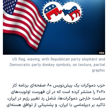
دنبال کنید
مستندها
فرهنگ و زندگی
حقوق شهروندی
انتخابات ریاست جمهوری آمریکا ۲۰۲۴
اقتصادی
حمله جمهوری اسلامی به اسرائیل
رمز مهسا
علم و فناوری
زبانهای مختلف
اسرائیل در جنگ
ورزش زنان در ایران
گالری عکس
اعتراضات زن، زندگی، آزادی
آرشیو پخش زنده
مجموعه مستندهای دادخواهی
US flag, waving, with Republican party elephant and
Democratic party donkey symbols, on texture, partial
تریبونال مردمی آبان ۹۸
graphic
دادگاه حمید نوری
چهل سال گروگان‌گیری
حزب دموکرات یک پیش‌نویس ۸۰ صفحه‌ای برنامه کار
۲۰۲۰ را منتشر کرده است که در آن فهرست اولویت‌های
قانون شفافیت دارائی کادر رهبری ایران
سیاست خارجی دموکرات‌ها، شامل رد تغییر رژیم در ایران،
اعتراضات مردمی آبان ۹۸
تاکید بر دیپلماسی با ایران، و پشتیبانی از توافق هسته‌ای