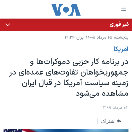
ینکهای
ابل
سترسی
خبر فوری
خانه
هش
پنجشنبه ۱۵ مرداد ۱۴۰۵ ایران ۱۹:۲۴
نسخه سبک وب‌سایت
ه
آمريکا
حتوای
موضوع ها
صلی
در برنامه کار حزبی دموکرات‌ها و
برنامه های تلویزیونی
ایران
هش
جمهوریخواهان تفاوت‌های عمده‌ای در
جدول برنامه ها
ه
آمریکا
زمینه سیاست آمریکا در قبال ایران
فحه
صفحه‌های ویژه
جهان
صلی
مشاهده می‌شود
فرکانس‌های صدای آمریکا
ورزشی
جام جهانی ۲۰۲۶
هش
پخش رادیویی
ه
گزیده‌ها
عملیات خشم حماسی
۰۲ مرداد ۱۳۹۹
ستجو
۲۵۰سالگی آمریکا
ویژه برنامه‌ها
یادگیری زبان انگلیسی
اشتراک
ویدیوها
بایگانی برنامه‌های تلویزیونی