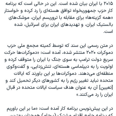
اسرائیل در جنگ
۲۰۱۵ با ایران بیان شده است. این در حالی است که برنامه
کار حزب جمهوریخواه توافق هسته‌ای را رد کرده و خواستار
نرگس محمدی برنده جایزه نوبل صلح
«همه گزینه‌ها» برای مقابله با تروریسم ایران، موشک‌های
همایش محافظه‌کاران آمریکا «سی‌پک»
بالستیک ایران، و تهدید‌های ایران برای اسرائیل، شده
صفحه‌های ویژه
است.
سفر پرزیدنت ترامپ به چین
در متن رسمی این سند که توسط کمیته مجمع ملی حزب
دموکرات ۲۰۲۰ منتشر شده، آمده است: «دموکرات‌ها حرکت
سریع دولت ترامپ به سوی جنگ با ایران را متوقف کرده و
اولویت را به دیپلماسی هسته‌ای، تنش‌زدایی، و گفت‌و‌گوی
منطقه‌ای می‌دهند. دموکرات‌ها بر این باورند که ایالات
متحده نباید تغییر رژیم را به کشورهای دیگر تحمیل کند و
[تعیین] آن به عنوان هدف سیاست ایالات متحده در قبال
ایران را رد می‌کنند.»
در این پیش‌نویس برنامه کار آمده است: «ما بر این باوریم
که برنامه جامع اقدام مشترک (برجام) همچنان بهترین