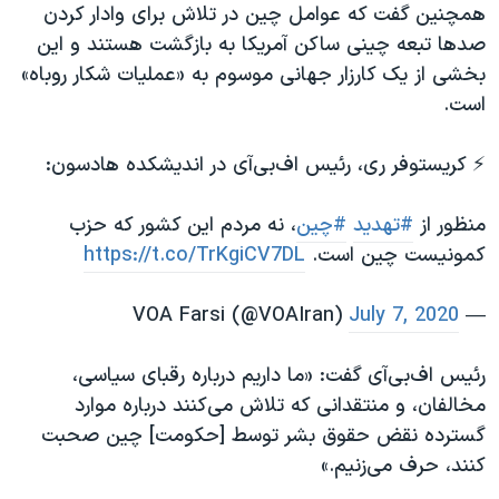
اسرائیل در جنگ
همچنین گفت که عوامل چین در تلاش برای وادار کردن
صدها تبعه چینی ساکن آمریکا به بازگشت هستند و این
نرگس محمدی برنده جایزه نوبل صلح
بخشی از یک کارزار جهانی موسوم به «عملیات شکار روباه»
همایش محافظه‌کاران آمریکا «سی‌پک»
است.
صفحه‌های ویژه
⚡️ کریستوفر ری، رئیس اف‌بی‌آی در اندیشکده هادسون:
سفر پرزیدنت ترامپ به چین
منظور از
#تهدید
#چین
،‌ نه مردم این کشور که حزب
کمونیست چین است.
https://t.co/TrKgiCV7DL
July 7, 2020
— VOA Farsi (@VOAIran)
رئیس اف‌بی‌آی گفت: «ما داریم درباره رقبای سیاسی،
مخالفان، و منتقدانی که تلاش می‌کنند درباره موارد
گسترده نقض حقوق بشر توسط [حکومت] چین صحبت
کنند، حرف می‌زنیم.»