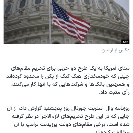
دنبال کنید
مستندها
فرهنگ و زندگی
حقوق شهروندی
انتخابات ریاست جمهوری آمریکا ۲۰۲۴
اقتصادی
حمله جمهوری اسلامی به اسرائیل
رمز مهسا
علم و فناوری
زبانهای مختلف
اسرائیل در جنگ
ورزش زنان در ایران
عکس از آرشیو
گالری عکس
اعتراضات زن، زندگی، آزادی
سنای آمریکا به یک طرح دو حزبی برای تحریم مقام‌های
آرشیو پخش زنده
مجموعه مستندهای دادخواهی
چینی که خودمختاری هنگ کنگ از پکن را محدود کرده‌اند
تریبونال مردمی آبان ۹۸
و همچنین بانک‌ها و شرکت‌هایی که با آنها کار می‌کنند،
رأی مثبت داد.
دادگاه حمید نوری
چهل سال گروگان‌گیری
روزنامه وال استریت جورنال روز پنجشنبه گزارش داد، از آن
قانون شفافیت دارائی کادر رهبری ایران
جایی که در این طرح تحریم‌های لازم‌الاجرا در نظر گرفته
شده است، برخی مقام‌های دولت پرزیدنت ترامپ با آن
اعتراضات مردمی آبان ۹۸
مخالفت کرده‌اند.