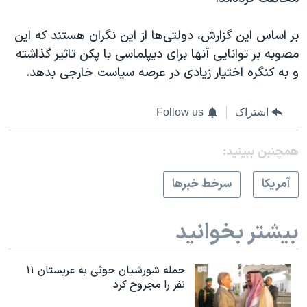
اسرائیل در جنگ
نرگس محمدی برنده جایزه نوبل صلح
بر اساس این گزارش، دولتی‌ها از این نگران هستند که این
مصوبه بر توانایی آنها برای دیپلماسی با پکن تاثیر گذاشته
همایش محافظه‌کاران آمریکا «سی‌پک»
و به کنگره اختیار زیادی در عرصه سیاست خارجی بدهد.
صفحه‌های ویژه
سفر پرزیدنت ترامپ به چین
اشتراک
Follow us
همچنبن ببینید:
آمريکا
سرخط خبرها
بیشتر بخوانید
حمله شورشیان حوثی به عربستان ۱۱
نفر را مجروح کرد