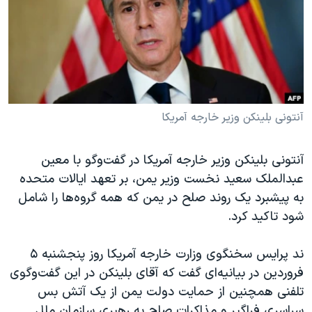
دنبال کنید
مستندها
فرهنگ و زندگی
حقوق شهروندی
انتخابات ریاست جمهوری آمریکا ۲۰۲۴
اقتصادی
حمله جمهوری اسلامی به اسرائیل
رمز مهسا
علم و فناوری
زبانهای مختلف
اسرائیل در جنگ
ورزش زنان در ایران
آنتونی بلینکن وزیر خارجه آمریکا
گالری عکس
اعتراضات زن، زندگی، آزادی
آنتونی بلینکن وزیر خارجه آمریکا در گفت‌وگو با معین
آرشیو پخش زنده
مجموعه مستندهای دادخواهی
عبدالملک سعید نخست وزیر یمن، بر تعهد ایالات متحده
تریبونال مردمی آبان ۹۸
به پیشبرد یک روند صلح در یمن که همه گروه‌ها را شامل
شود تاکید کرد.
دادگاه حمید نوری
چهل سال گروگان‌گیری
ند پرایس سخنگوی وزارت خارجه آمریکا روز پنجشنبه ۵
قانون شفافیت دارائی کادر رهبری ایران
فروردین در بیانیه‌ای گفت که آقای بلینکن در این گفت‌وگوی
تلفنی همچنین از حمایت دولت یمن از یک آتش بس
اعتراضات مردمی آبان ۹۸
سراسری فراگیر و مذاکرات صلح به رهبری سازمان ملل