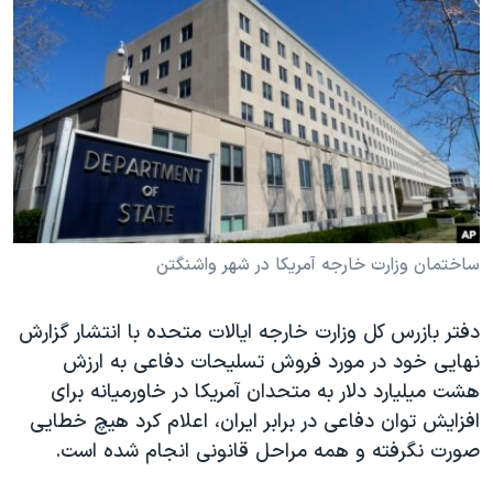
دنبال کنید
مستندها
فرهنگ و زندگی
حقوق شهروندی
انتخابات ریاست جمهوری آمریکا ۲۰۲۴
اقتصادی
حمله جمهوری اسلامی به اسرائیل
رمز مهسا
علم و فناوری
زبانهای مختلف
اسرائیل در جنگ
ورزش زنان در ایران
گالری عکس
اعتراضات زن، زندگی، آزادی
آرشیو پخش زنده
مجموعه مستندهای دادخواهی
ساختمان وزارت خارجه آمریکا در شهر واشنگتن
تریبونال مردمی آبان ۹۸
دفتر بازرس کل وزارت خارجه ایالات متحده با انتشار گزارش
دادگاه حمید نوری
نهایی خود در مورد فروش تسلیحات دفاعی به ارزش
چهل سال گروگان‌گیری
هشت میلیارد دلار به متحدان آمریکا در خاورمیانه برای
افزایش توان دفاعی در برابر ایران، اعلام کرد هیچ‌ خطایی
قانون شفافیت دارائی کادر رهبری ایران
صورت نگرفته و همه مراحل قانونی انجام شده است.
اعتراضات مردمی آبان ۹۸