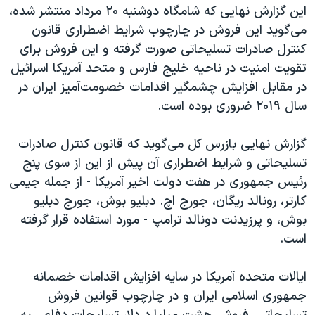
اسرائیل در جنگ
این گزارش نهایی که شامگاه دوشنبه ۲۰ مرداد منتشر شده،
می‌گوید این فروش در چارچوب شرایط اضطراری قانون
نرگس محمدی برنده جایزه نوبل صلح
کنترل صادرات تسلیحاتی صورت گرفته و این فروش برای
همایش محافظه‌کاران آمریکا «سی‌پک»
تقویت امنیت در ناحیه خلیج فارس و متحد آمریکا اسرائیل
صفحه‌های ویژه
در مقابل افزایش چشمگیر اقدامات خصومت‌آمیز ایران در
سال ۲۰۱۹ ضروری بوده است.
سفر پرزیدنت ترامپ به چین
گزارش نهایی بازرس کل می‌گوید که قانون کنترل صادرات
تسلیحاتی و شرایط اضطراری آن پیش از این از سوی پنج
رئیس جمهوری در هفت دولت اخیر آمریکا - از جمله جیمی
کارتر، رونالد ریگان، جورج اچ. دبلیو بوش، جورج دبلیو
بوش، و پرزیدنت دونالد ترامپ - مورد استفاده قرار گرفته
است.
ایالات متحده آمریکا در سایه افزایش اقدامات خصمانه
جمهوری اسلامی ایران و در چارچوب قوانین فروش