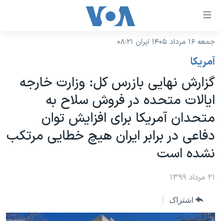
ینکهای
ابل
سترسی
جمعه ۱۶ مرداد ۱۴۰۵ ایران ۰۸:۲۱
خانه
هش
آمريکا
نسخه سبک وب‌سایت
ه
گزارش نهایی بازرس کل: وزارت خارجه
حتوای
موضوع ها
ایالات متحده در فروش سلاح به
صلی
برنامه های تلویزیونی
ایران
هش
متحدان آمریکا برای افزایش توان
جدول برنامه ها
ه
آمریکا
دفاعی در برابر ایران هیچ خطایی مرتکب
فحه
صفحه‌های ویژه
جهان
نشده است
صلی
فرکانس‌های صدای آمریکا
ورزشی
جام جهانی ۲۰۲۶
هش
پخش رادیویی
۲۱ مرداد ۱۳۹۹
ه
گزیده‌ها
عملیات خشم حماسی
ستجو
۲۵۰سالگی آمریکا
ویژه برنامه‌ها
اشتراک
یادگیری زبان انگلیسی
ویدیوها
بایگانی برنامه‌های تلویزیونی