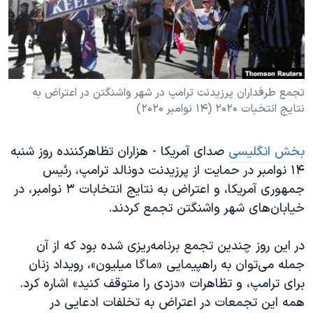
دنبال کنید
مستندها
فرهنگ و زندگی
حقوق شهروندی
انتخابات ریاست جمهوری آمریکا ۲۰۲۴
اقتصادی
حمله جمهوری اسلامی به اسرائیل
رمز مهسا
علم و فناوری
تجمع طرفداران پرزیدنت ترامپ در شهر واشنگتن در اعتراض به
زبانهای مختلف
نتایج انتخبات ۲۰۲۰ (۱۴ نوامبر ۲۰۲۰)
اسرائیل در جنگ
ورزش زنان در ایران
گالری عکس
اعتراضات زن، زندگی، آزادی
بخش انگلیسی
صدای آمریکا - هزاران تظاهرکننده روز شنبه
آرشیو پخش زنده
مجموعه مستندهای دادخواهی
۱۴ نوامبر در حمایت از پرزیدنت دونالد ترامپ، رئیس
جمهوری آمریکا، و اعتراض به نتایج انتخابات ۳ نوامبر، در
تریبونال مردمی آبان ۹۸
خیابان‌های شهر واشنگتن تجمع کردند.
دادگاه حمید نوری
چهل سال گروگان‌گیری
در این روز چندین تجمع برنامه‌ریزی شده بود که از آن
جمله می‌توان به راهپیمایی «ماگا میلیون»، رویداد زنان
قانون شفافیت دارائی کادر رهبری ایران
برای ترامپ، و تظاهرات «دزدی را متوقف کنید» اشاره کرد.
اعتراضات مردمی آبان ۹۸
همه این تجمعات در اعتراض به تخلفات ادعایی در