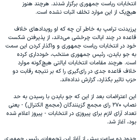
اسرائیل در جنگ
انتخابات ریاست جمهوری برگزار شدند. هرچند هنوز
هیچ‌یک از این موارد تخلف اثبات نشده است.
نرگس محمدی برنده جایزه نوبل صلح
همایش محافظه‌کاران آمریکا «سی‌پک»
پرزیدنت ترامپ به خاطر آن چه که او رویدادهای خلاف
صفحه‌های ویژه
قاعده در چند ایالت چرخشی می‌داند، از پذیرفتن شکست
خود در انتخابات ریاست جمهوری و واگذار کردن این سمت
سفر پرزیدنت ترامپ به چین
به جو بایدن، رئیس جمهوری منتخب، خودداری کرده
است. هرچند مقامات انتخابات ایالتی هیچ‌گونه موارد
خلاف قاعده جدی‌ در رای‌گیری را که بر نتیجه رقابت دو
حزب تاثیر بگذارد، گزارش نداده‌اند.
این اعتراضات بعد از این که جو بایدن با رسیدن به حد
نصاب ۲۷۰ رای مجمع گزینندگان (مجمع الکترال) - یعنی
تعداد آرای لازم برای پیروزی در انتخابات - پیروز اعلام شده
بود، آغاز شد.
حدود دو ساعت پیش از آغاز این تجمعات، رئیس جمهوری