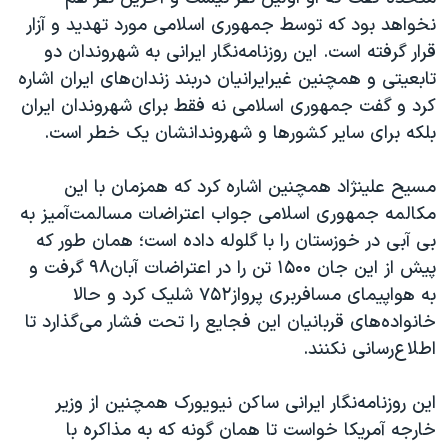
اسرائیل در جنگ
نخواهد بود که توسط جمهوری اسلامی مورد تهدید و آزار
نرگس محمدی برنده جایزه نوبل صلح
قرار گرفته است. این روزنامه‌نگار ایرانی به شهروندان دو
تابعیتی و همچنین غیرایرانیان دربند زندان‌های ایران اشاره
همایش محافظه‌کاران آمریکا «سی‌پک»
کرد و گفت جمهوری اسلامی نه فقط برای شهروندان ایران
صفحه‌های ویژه
بلکه برای سایر کشورها و شهروندانشان یک خطر است.
سفر پرزیدنت ترامپ به چین
مسیح علینژاد همچنین اشاره کرد که همزمان با این
مکالمه جمهوری اسلامی جواب اعتراضات مسالمت‌آمیز به
بی آبی در خوزستان را با گلوله داده است؛ همان طور که
پیش از این جان ۱۵۰۰ تن را در اعتراضات آبان۹۸ گرفت و
به هواپیمای مسافربری پرواز۷۵۲ شلیک کرد و حالا
خانواده‌های قربانیان این فجایع را تحت فشار می‌گذارد تا
اطلاع‌رسانی نکنند.
این روزنامه‌نگار ایرانی ساکن نیویورک همچنین از وزیر
خارجه آمریکا خواست تا همان گونه که به مذاکره با