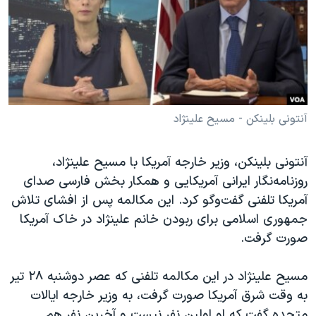
دنبال کنید
مستندها
فرهنگ و زندگی
حقوق شهروندی
انتخابات ریاست جمهوری آمریکا ۲۰۲۴
اقتصادی
حمله جمهوری اسلامی به اسرائیل
رمز مهسا
علم و فناوری
زبانهای مختلف
اسرائیل در جنگ
ورزش زنان در ایران
آنتونی بلینکن - مسیح علینژاد
گالری عکس
اعتراضات زن، زندگی، آزادی
آنتونی بلینکن، وزیر خارجه آمریکا با مسیح علینژاد،
آرشیو پخش زنده
مجموعه مستندهای دادخواهی
روزنامه‌نگار ایرانی آمریکایی و همکار بخش فارسی صدای
تریبونال مردمی آبان ۹۸
آمریکا تلفنی گفت‌وگو کرد. این مکالمه پس از افشای تلاش
جمهوری اسلامی برای ربودن خانم علینژاد در خاک آمریکا
دادگاه حمید نوری
صورت گرفت.
چهل سال گروگان‌گیری
قانون شفافیت دارائی کادر رهبری ایران
مسیح علینژاد در این مکالمه تلفنی که عصر دوشنبه ۲۸ تیر
به وقت شرق آمریکا صورت گرفت، به وزیر خارجه ایالات
اعتراضات مردمی آبان ۹۸
متحده گفت که او اولین نفر نیست و آخرین نفر هم