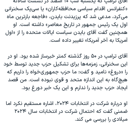
آقای ترامپ که یکشنبه شب ۱۰ اسفند در نشست سالانه
اسرائیل در جنگ
«کنفرانس اقدام سیاسی محافظه‌کاران» یا سی‌پک سخنرانی
نرگس محمدی برنده جایزه نوبل صلح
می‌کرد، مدعی شد که پرزیدنت بایدن، «فاجعه بارترین ماه
همایش محافظه‌کاران آمریکا «سی‌پک»
اول یک رئیس جمهور در تاریخ معاصر» داشته است. او
همچنین گفت آقای بایدن سیاست ایالات متحده را از «اول
صفحه‌های ویژه
آمریکا به آخر آمریکا» تغییر داده است.
سفر پرزیدنت ترامپ به چین
آقای ترامپ در ۵۰ روز گذشته کمتر خبرساز شده بود. او در
این سخنرانی، زمزمه‌ها برای تشکیل حزب جدید توسط خود
را «دروغ» نامید و گفت: ما حزب جمهوری‌خواه را داریم که
هیچ‌گاه به این اندازه متحد و قوی نبوده است. من قصد
ایجاد حزب جدید را ندارم و این یک خبر دورغ بود.
او درباره شرکت در انتخابات ۲۰۲۴، اشاره مستقیم نکرد اما
ضمنی گفت که احتمال شرکت در انتخابات سال ۲۰۲۴
میلادی را بررسی می کند.