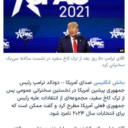
دنبال کنید
مستندها
فرهنگ و زندگی
حقوق شهروندی
انتخابات ریاست جمهوری آمریکا ۲۰۲۴
اقتصادی
حمله جمهوری اسلامی به اسرائیل
رمز مهسا
علم و فناوری
زبانهای مختلف
اسرائیل در جنگ
ورزش زنان در ایران
گالری عکس
اعتراضات زن، زندگی، آزادی
آقای ترامپ ۵۰ روز بعد از ترک کاخ سفید در نشست سالانه سی‌پک
سخنرانی کرد.
آرشیو پخش زنده
مجموعه مستندهای دادخواهی
تریبونال مردمی آبان ۹۸
بخش انگلیسی
صدای آمریکا – دونالد ترامپ رئیس
دادگاه حمید نوری
جمهوری پیشین آمریکا در نخستین سخنرانی عمومی پس
از ترک کاخ سفید، مجموعه‌ای از انتقادات علیه رئیس
چهل سال گروگان‌گیری
جمهوری فعلی آمریکا مطرح کرد و گفت ممکن است که
قانون شفافیت دارائی کادر رهبری ایران
برای انتخابات سال ۲۰۲۴ نامزد شود.
اعتراضات مردمی آبان ۹۸