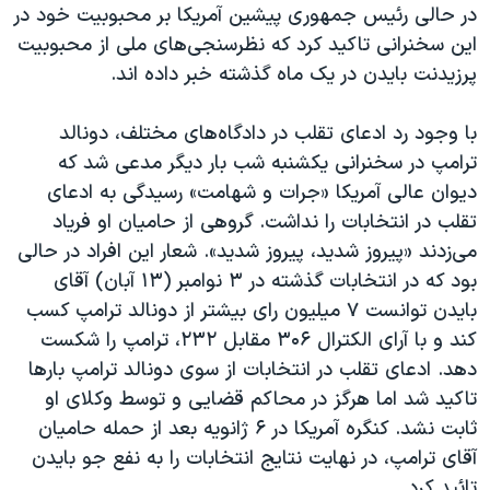
در حالی رئيس جمهوری پیشین آمریکا بر محبوبیت خود در
این سخنرانی تاکید کرد که نظرسنجی‌های ملی از محبوبیت
پرزیدنت بایدن در یک ماه گذشته خبر داده اند.
با وجود رد ادعای تقلب در دادگاه‌های مختلف، دونالد
ترامپ در سخنرانی یکشنبه شب بار دیگر مدعی شد که
دیوان عالی آمریکا «جرات و شهامت» رسیدگی به ادعای
تقلب در انتخابات را نداشت. گروهی از حامیان او فریاد
می‌زدند «پیروز شدید، پیروز شدید». شعار این افراد در حالی
بود که در انتخابات گذشته در ۳ نوامبر (۱۳ آبان) آقای
بایدن توانست ۷ میلیون رای بیشتر از دونالد ترامپ کسب
کند و با آرای الکترال ۳۰۶ مقابل ۲۳۲، ترامپ را شکست
دهد. ادعای تقلب در انتخابات از سوی دونالد ترامپ بارها
تاکید شد اما هرگز در محاکم قضایی و توسط وکلای او
ثابت نشد. کنگره آمریکا در ۶ ژانویه بعد از حمله حامیان
آقای ترامپ، در نهایت نتایج انتخابات را به نفع جو بایدن
تائید کرد.