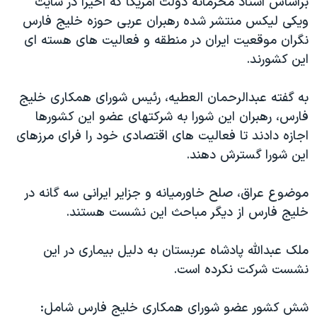
براساس اسناد محرمانه دولت آمریکا که اخیراً در سایت
اسرائیل در جنگ
ویکی لیکس منتشر شده رهبران عربی حوزه خلیج فارس
نرگس محمدی برنده جایزه نوبل صلح
نگران موقعیت ایران در منطقه و فعالیت های هسته ای
همایش محافظه‌کاران آمریکا «سی‌پک»
این کشورند.
صفحه‌های ویژه
به گفته عبدالرحمان العطیه، رئیس شورای همکاری خلیج
سفر پرزیدنت ترامپ به چین
فارس، رهبران این شورا به شرکتهای عضو این کشورها
اجازه دادند تا فعالیت های اقتصادی خود را فرای مرزهای
این شورا گسترش دهند.
موضوع عراق، صلح خاورمیانه و جزایر ایرانی سه گانه در
خلیج فارس از دیگر مباحث این نشست هستند.
ملک عبدالله پادشاه عربستان به دلیل بیماری در این
نشست شرکت نکرده است.
شش کشور عضو شورای همکاری خلیج فارس شامل: