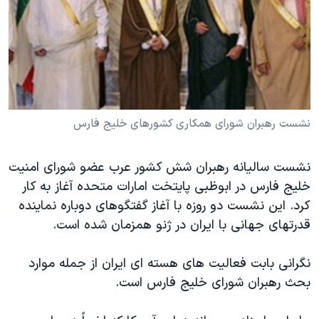
دنبال کنید
مستندها
فرهنگ و زندگی
حقوق شهروندی
انتخابات ریاست جمهوری آمریکا ۲۰۲۴
اقتصادی
حمله جمهوری اسلامی به اسرائیل
رمز مهسا
علم و فناوری
زبانهای مختلف
اسرائیل در جنگ
ورزش زنان در ایران
نشست رهبران شورای همکاری کشورهای خلیج فارس
گالری عکس
اعتراضات زن، زندگی، آزادی
نشست سالیانه رهبران شش کشور عرب عضو شورای امنیت
آرشیو پخش زنده
مجموعه مستندهای دادخواهی
خلیج فارس در ابوظبی پایتخت امارات متحده آغاز به کار
تریبونال مردمی آبان ۹۸
کرد. این نشست دو روزه با آغاز گفتگوهای دوباره نماینده
دادگاه حمید نوری
قدرتهای جهانی با ایران در ژنو همزمان شده است.
چهل سال گروگان‌گیری
نگرانی بابت فعالیت های هسته ای ایران از جمله موارد
قانون شفافیت دارائی کادر رهبری ایران
بحث رهبران شورای خلیج فارس است.
اعتراضات مردمی آبان ۹۸