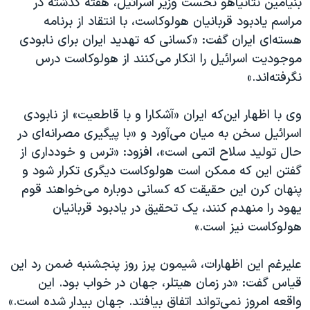
بنیامین نتانیاهو نخست وزیر اسرائیل، هفته گذشته در
اسرائیل در جنگ
مراسم یادبود قربانیان هولوکاست، با انتقاد از برنامه
نرگس محمدی برنده جایزه نوبل صلح
هسته‌ای ایران گفت: «کسانی که تهدید ایران برای نابودی
همایش محافظه‌کاران آمریکا «سی‌پک»
موجودیت اسرائیل را انکار می‌کنند از هولوکاست درس
نگرفته‌اند.»
صفحه‌های ویژه
سفر پرزیدنت ترامپ به چین
وی با اظهار این‌که ایران «آشکارا و با قاطعیت» از نابودی
اسرائیل سخن به میان می‌آورد و «با پیگیری مصرانه‌ای در
حال تولید سلاح اتمی است»، افزود: «ترس و خودداری از
گفتن این که ممکن است هولوکاست دیگری تکرار شود و
پنهان کرن این حقیقت که کسانی دوباره می‌خواهند قوم
یهود را منهدم کنند، یک تحقیق در یادبود قربانیان
هولوکاست نیز است.»
علیرغم این اظهارات،‌ شیمون پرز روز پنجشنبه ضمن رد این
قیاس گفت: «در زمان هیتلر، جهان در خواب بود. این
واقعه امروز نمی‌تواند اتفاق بیافتد. جهان بیدار شده است.»