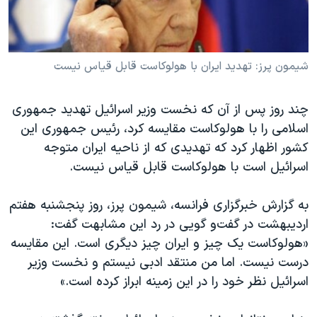
دنبال کنید
مستندها
فرهنگ و زندگی
حقوق شهروندی
انتخابات ریاست جمهوری آمریکا ۲۰۲۴
شیمون پرز: تهدید ایران با هولوکاست قابل قیاس نیست
اقتصادی
حمله جمهوری اسلامی به اسرائیل
رمز مهسا
علم و فناوری
زبانهای مختلف
چند روز پس از آن که نخست وزیر اسرائیل تهدید جمهوری
اسرائیل در جنگ
ورزش زنان در ایران
اسلامی را با هولوکاست مقایسه کرد، رئیس جمهوری این
گالری عکس
اعتراضات زن، زندگی، آزادی
کشور اظهار کرد که تهدیدی که از ناحیه ایران متوجه
اسرائیل است با هولوکاست قابل قیاس نیست.
آرشیو پخش زنده
مجموعه مستندهای دادخواهی
تریبونال مردمی آبان ۹۸
به گزارش خبرگزاری فرانسه، شیمون پرز، روز پنجشنبه هفتم
دادگاه حمید نوری
اردیبهشت در گفت‌و گویی در رد این مشابهت گفت:
«هولوکاست یک چیز و ایران چیز دیگری است. این مقایسه
چهل سال گروگان‌گیری
درست نیست. اما من منتقد ادبی نیستم و نخست وزیر
قانون شفافیت دارائی کادر رهبری ایران
اسرائیل نظر خود را در این زمینه ابراز کرده است.»
اعتراضات مردمی آبان ۹۸