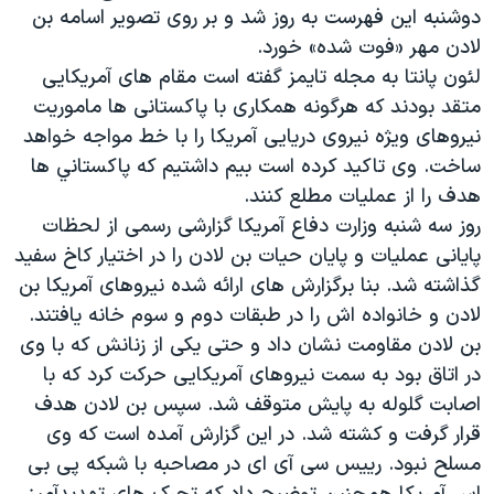
اسرائیل در جنگ
دوشنبه اين فهرست به روز شد و بر روی تصوير اسامه بن
لادن مهر «فوت شده» خورد.
نرگس محمدی برنده جایزه نوبل صلح
لئون پانتا به مجله تايمز گفته است مقام های آمريکایی
همایش محافظه‌کاران آمریکا «سی‌پک»
متقد بودند که هرگونه همکاری با پاکستانی ها ماموريت
صفحه‌های ویژه
نيروهای ويژه نیروی دريايی آمريکا را با خط مواجه خواهد
ساخت. وی تاکید کرده است بیم داشتیم که پاکستاني ها
سفر پرزیدنت ترامپ به چین
هدف را از عمليات مطلع کنند.
روز سه شنبه وزارت دفاع آمريکا گزارشی رسمی از لحظات
پايانی عمليات و پايان حیات بن لادن را در اختيار کاخ سفيد
گذاشته شد. بنا برگزارش های ارائه شده نيروهای آمريکا بن
لادن و خانواده اش را در طبقات دوم و سوم خانه يافتند.
بن لادن مقاومت نشان داد و حتی يکی از زنانش که با وی
در اتاق بود به سمت نيروهای آمريکايی حرکت کرد که با
اصابت گلوله به پايش متوقف شد. سپس بن لادن هدف
قرار گرفت و کشته شد. در این گزارش آمده است که وی
مسلح نبود. رييس سی آی ای در مصاحبه با شبکه پی بی