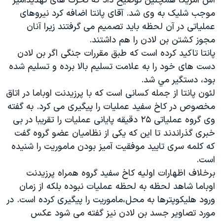
اس آمريکا همچنین توضیح داد که تحرک های تهديدآميز
موجب شلیک به وی شد. آقای پانتا اضافه کرد نيروهای
عملیاتی در آن لحظه باید تصميم می گرفتند زیرا آنان
مجوز کشتن بن لادن را هم داشتند.
پانتا تاکید کرده است که طبق مقررات جنگی اگر بن لادن
دست های خود را به علامت تسليم بالا برده و تسليم شده
بود، دستگير مي شد.
لئون پانتا از جمله کسانی است که با پرزيدنت اوباما در اتاق
مخصوص در کاخ سفيد عمليات را پيگيری می کرد. به گفته
وی گروه عملیاتی ۲۵ دقيقه پايانی عمليات را تقریبا در بی
خبری گذراندند تا اين که يکی از نظاميان عضو گروه گفت
که کلمه سری تاييد موفقيت آميز بودن ماموريت را شنيده
است.
برخلاف اظهارات اوليه کاخ سفيد گروه همراه پرزيدنت
اوباما شاهد لحظه به لحظه عمليات نبوده بلکه از زمان
ورود هليکوپترها به محل،ماموریت را پیگیری کرده است. در
مورد تصاوير جسد بن لادن نیز گفته می شود عکس