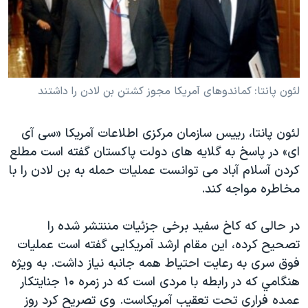
دنبال کنید
مستندها
فرهنگ و زندگی
حقوق شهروندی
انتخابات ریاست جمهوری آمریکا ۲۰۲۴
اقتصادی
حمله جمهوری اسلامی به اسرائیل
رمز مهسا
علم و فناوری
لئون پانتا: کماندوهای آمريکا مجوز کشتن بن لادن را داشتند
زبانهای مختلف
اسرائیل در جنگ
ورزش زنان در ایران
لئون پانتا، رييس سازمان مرکزی اطلاعات آمریکا «سی آی
گالری عکس
اعتراضات زن، زندگی، آزادی
ای» در پاسخ به گلایه های دولت پاکستان گفته است مطلع
آرشیو پخش زنده
مجموعه مستندهای دادخواهی
کردن آسلام آباد می توانست عمليات حمله به بن لادن را با
مخاطره مواجه کند.
تریبونال مردمی آبان ۹۸
دادگاه حمید نوری
در حالی که کاخ سفيد برخی جزئيات مننتشر شده را
چهل سال گروگان‌گیری
تصحيح کرده، این مقام ارشد آمریکایی گفته است عمليات
فوق سری به رعایت احتیاط همه جانبه نیاز داشت. به ویژه
قانون شفافیت دارائی کادر رهبری ایران
هنگامي که در رابطه با مردی است که در زمره ۱۰ جنايتکار
اعتراضات مردمی آبان ۹۸
عمده فراری تحت تعقيب آمريکاست. وی تصریح کرد روز