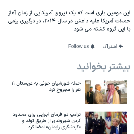
اسرائیل در جنگ
این دومین باری است که یک نیروی آمریکایی از زمان آغاز
نرگس محمدی برنده جایزه نوبل صلح
حملات آمریکا علیه داعش در سال ۲۰۱۴، در درگیری رزمی
همایش محافظه‌کاران آمریکا «سی‌پک»
با این گروه کشته می شود.
صفحه‌های ویژه
سفر پرزیدنت ترامپ به چین
اشتراک
Follow us
بیشتر بخوانید
حمله شورشیان حوثی به عربستان ۱۱
نفر را مجروح کرد
ترامپ دو فرمان اجرایی برای محدود
کردن شهروندی از طریق تولد و
«گردشگری زایمان» امضا کرد