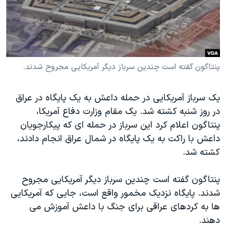
دنبال کنید
مستندها
فرهنگ و زندگی
حقوق شهروندی
انتخابات ریاست جمهوری آمریکا ۲۰۲۴
اقتصادی
حمله جمهوری اسلامی به اسرائیل
رمز مهسا
علم و فناوری
پنتاگون گفته است چندین سرباز دیگر آمریکایی مجروح شدند.
زبانهای مختلف
اسرائیل در جنگ
ورزش زنان در ایران
یک سرباز آمریکایی در حمله داعش به یک پایگاه در عراق
گالری عکس
اعتراضات زن، زندگی، آزادی
در روز شنبه کشته شد. یک مقام وزارت دفاع آمریکا،
آرشیو پخش زنده
مجموعه مستندهای دادخواهی
پنتاگون اعلام کرد این سرباز در حمله ای که پیکارجویان
داعش با راکت به یک پایگاه در شمال عراق انجام دادند،
تریبونال مردمی آبان ۹۸
کشته شد.
دادگاه حمید نوری
چهل سال گروگان‌گیری
پنتاگون گفته است چندین سرباز دیگر آمریکایی مجروح
شدند. پایگاه نزدیک مخمور واقع است، جایی که آمریکایی
قانون شفافیت دارائی کادر رهبری ایران
ها به کردهای عراقی برای جنگ با داعش آموزش می
اعتراضات مردمی آبان ۹۸
دهند.