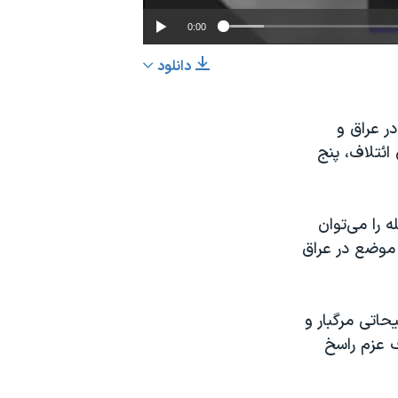
0:00
دانلود
EMBED
اشتراک
در عراق و
ائتلاف، پنج
 را می‌توان
 موضع در عراق
حاتی مرگبار و
ف عزم راسخ