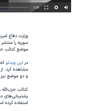
نرگس محمدی برنده جایزه نوبل صلح
0:38
همایش محافظه‌کاران آمریکا «سی‌پک»
صفحه‌های ویژه
سفر پرزیدنت ترامپ به چین
وزارت دفاع آمری
سوریه را منتشر 
موضع کتائب حزب‌
در
این ویدئو
که 
مشاهده کرد. از
و دو موضع نیز د
کتائب حزب‌الله 
پشتیبانی‌های دی
استفاده کرده اس