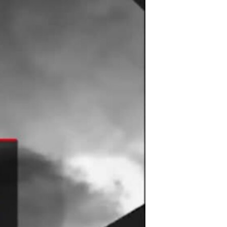
مستندها
فرهنگ و زندگی
حقوق شهروندی
انتخابات ریاست جمهوری آمریکا ۲۰۲۴
اقتصادی
حمله جمهوری اسلامی به اسرائیل
رمز مهسا
علم و فناوری
اسرائیل در جنگ
ورزش زنان در ایران
گالری عکس
اعتراضات زن، زندگی، آزادی
آرشیو پخش زنده
مجموعه مستندهای دادخواهی
تریبونال مردمی آبان ۹۸
دادگاه حمید نوری
چهل سال گروگان‌گیری
قانون شفافیت دارائی کادر رهبری ایران
اعتراضات مردمی آبان ۹۸
اسرائیل در جنگ