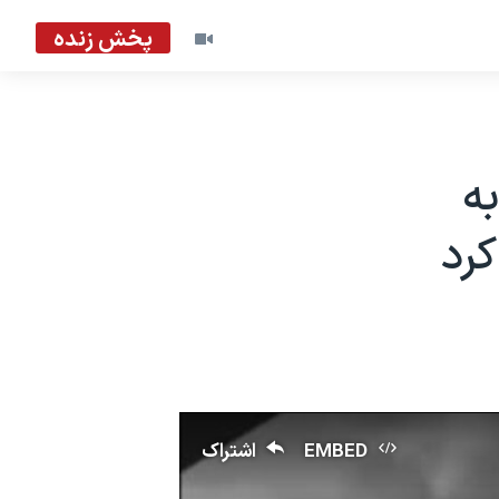
پخش زنده
به
کرد
EMBED
اشتراک