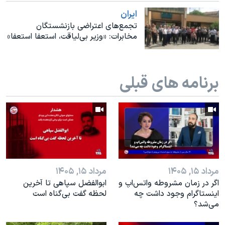
اسرائیل در جنگ
ايران
نرگس محمدی برنده جایزه نوبل صلح
تجمع‌های اعتراضی بازنشستگان
مخابرات: «وزیر بی‌لیاقت، استعفا استعفا»
همایش محافظه‌کاران آمریکا «سی‌پک»
صفحه‌های ویژه
سفر پرزیدنت ترامپ به چین
برنامه های قبلی
مرداد ۱۵, ۱۴۰۵
مرداد ۱۵, ۱۴۰۵
اگر در زمان مشروطه واتس‌اپ و
ابوالفضل سپاهی تا آخرین
اینستاگرام وجود داشت چه
لحظه گفت بی‌گناه است
مى‌شد؟