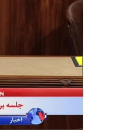
مستندها
فرهنگ و زندگی
حقوق شهروندی
انتخابات ریاست جمهوری آمریکا ۲۰۲۴
اقتصادی
حمله جمهوری اسلامی به اسرائیل
رمز مهسا
علم و فناوری
اسرائیل در جنگ
ورزش زنان در ایران
گالری عکس
اعتراضات زن، زندگی، آزادی
آرشیو پخش زنده
مجموعه مستندهای دادخواهی
تریبونال مردمی آبان ۹۸
دادگاه حمید نوری
چهل سال گروگان‌گیری
قانون شفافیت دارائی کادر رهبری ایران
اعتراضات مردمی آبان ۹۸
اسرائیل در جنگ