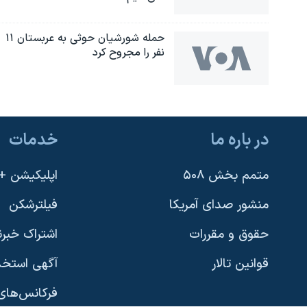
حمله شورشیان حوثی به عربستان ۱۱
نفر را مجروح کرد
در باره ما
خدمات
یادگیری زبان انگلیسی
متمم بخش ۵۰۸
اپلیکیشن +VOA
دنبال کنید
منشور صدای آمریکا
فیلترشکن
حقوق و مقررات
اشتراک خبرن
قوانین تالار
آگهی استخد
زبانهای مختلف
فرکانس‌های 