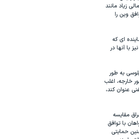
لی زیاد مانند
فق وین را
ل تعطیلات تابستانی پنج هفته ای کنگره، فهرستی از ۵۷ نماینده ای که
 با آنها در
لوسی به طور
ور خارجه، اغلب
نی عنوان کند،
عراق مقایسه
هان با توافق
چنین حمایتی