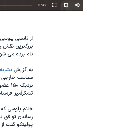
10:48
نرگس محمدی برنده جایزه نوبل صلح
همایش محافظه‌کاران آمریکا «سی‌پک»
صفحه‌های ویژه
از نانسی پلوسی
سفر پرزیدنت ترامپ به چین
بزرگترین نقش را
نام برده می شود
به گزارش
نشریه 
سیاست خارجی با
نزدیک 
تشکرآمیز فرستاد
خانم پلوسی که 
رساندن توافق تج
پولیتکو گفت از