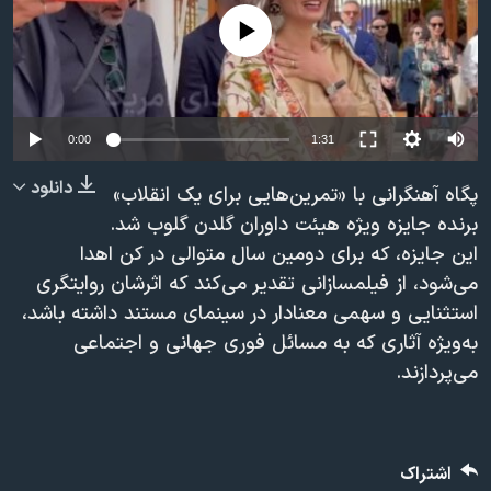
دنبال کنید
مستندها
فرهنگ و زندگی
No media source currently available
حقوق شهروندی
انتخابات ریاست جمهوری آمریکا ۲۰۲۴
اقتصادی
حمله جمهوری اسلامی به اسرائیل
Auto
رمز مهسا
علم و فناوری
0:00
1:31
زبانهای مختلف
240p
اسرائیل در جنگ
ورزش زنان در ایران
دانلود
پگاه آهنگرانی با «تمرین‌هایی برای یک انقلاب»
360p
گالری عکس
اعتراضات زن، زندگی، آزادی
برنده جایزه ویژه هیئت داوران گلدن گلوب شد.
این جایزه، که برای دومین سال متوالی در کن اهدا
480p
آرشیو پخش زنده
مجموعه مستندهای دادخواهی
480p
360p
240p
Auto
می‌شود، از فیلمسازانی تقدیر می‌کند که اثرشان روایتگری
720p
تریبونال مردمی آبان ۹۸
استثنایی و سهمی معنادار در سینمای مستند داشته باشد،
1080p
720p
1080p
دادگاه حمید نوری
به‌ویژه آثاری که به مسائل فوری جهانی و اجتماعی
می‌پردازند.
چهل سال گروگان‌گیری
قانون شفافیت دارائی کادر رهبری ایران
اعتراضات مردمی آبان ۹۸
اشتراک