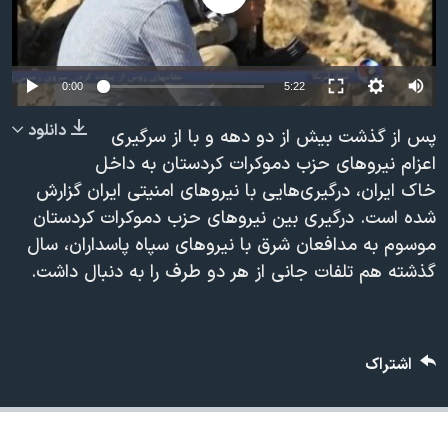
دنبال کنید
مستندها
فرهنگ و زندگی
حقوق شهروندی
انتخابات ریاست جمهوری آمریکا ۲۰۲۴
0:00
5:22
اقتصادی
حمله جمهوری اسلامی به اسرائیل
رمز مهسا
علم و فناوری
دانلود
پس از گذشت بیش از دو دهه و با از سرگیری
زبانهای مختلف
اعزام نیروهای حزب دموکرات کردستان به داخل
اسرائیل در جنگ
ورزش زنان در ایران
خاک ایران، درگیری‌هایی ‌با نیروهای امنیتی ایران گزارش
گالری عکس
اعتراضات زن، زندگی، آزادی
شده است. درگیری بین نیروهای حزب دموکرات کردستان
آرشیو پخش زنده
مجموعه مستندهای دادخواهی
موسوم به مدافعان شرق با نیروهای سپاه پاسداران، سال
گذشته هم تلفات جانی از هر دو طرف را به دنبال داشت.
تریبونال مردمی آبان ۹۸
دادگاه حمید نوری
چهل سال گروگان‌گیری
اشتراک
قانون شفافیت دارائی کادر رهبری ایران
اعتراضات مردمی آبان ۹۸