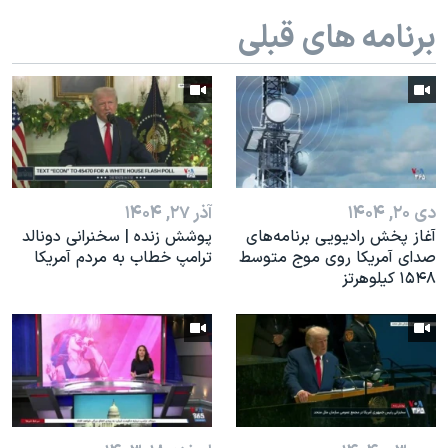
اسرائیل در جنگ
برنامه های قبلی
نرگس محمدی برنده جایزه نوبل صلح
همایش محافظه‌کاران آمریکا «سی‌پک»
صفحه‌های ویژه
سفر پرزیدنت ترامپ به چین
دی ۲۰, ۱۴۰۴
آذر ۲۷, ۱۴۰۴
آغاز پخش رادیویی برنامه‌های
پوشش زنده | سخنرانی دونالد
صدای آمریکا روی موج متوسط
ترامپ خطاب به مردم آمریکا
۱۵۴۸ کیلوهرتز