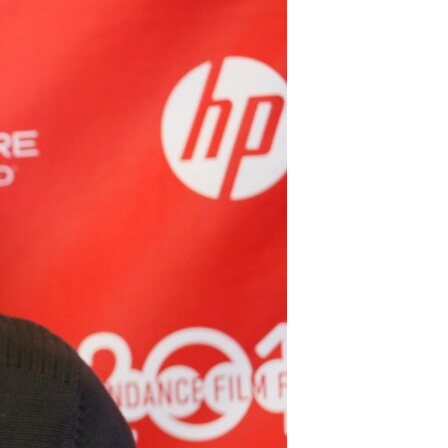
مستندها
فرهنگ و زندگی
حقوق شهروندی
انتخابات ریاست جمهوری آمریکا ۲۰۲۴
اقتصادی
حمله جمهوری اسلامی به اسرائیل
رمز مهسا
علم و فناوری
اسرائیل در جنگ
ورزش زنان در ایران
گالری عکس
اعتراضات زن، زندگی، آزادی
آرشیو پخش زنده
مجموعه مستندهای دادخواهی
تریبونال مردمی آبان ۹۸
دادگاه حمید نوری
چهل سال گروگان‌گیری
قانون شفافیت دارائی کادر رهبری ایران
اعتراضات مردمی آبان ۹۸
اسرائیل در جنگ