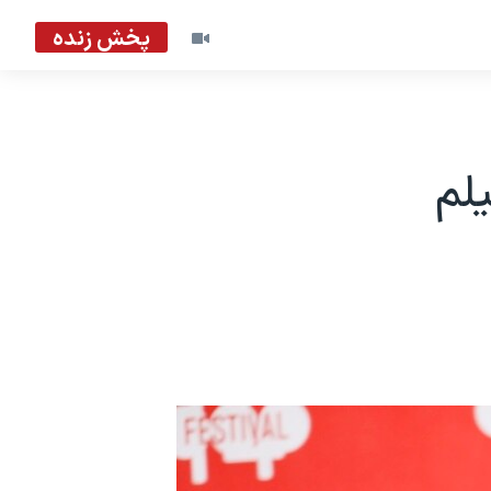
پخش زنده
لم