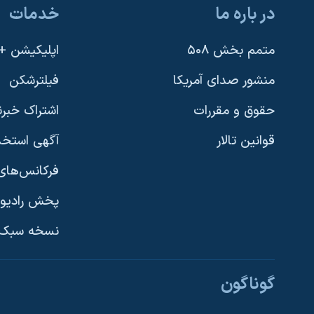
در باره ما
خدمات
متمم بخش ۵۰۸
اپلیکیشن +VOA
منشور صدای آمریکا
فیلترشکن
حقوق و مقررات
اشتراک خبرن
قوانین تالار
آگهی استخد
فرکانس‌های 
پخش رادیو
یادگیری زبان انگلیسی
نسخه سبک 
دنبال کنید
گوناگون