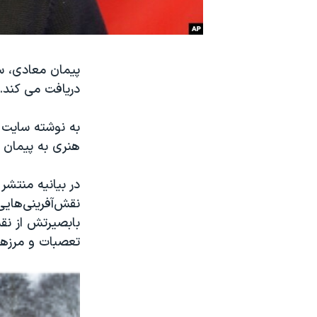
نرگس محمدی برنده جایزه نوبل صلح
همایش محافظه‌کاران آمریکا «سی‌پک»
پیمان معادی، سی
صفحه‌های ویژه
دریافت می کند.
سفر پرزیدنت ترامپ به چین
به نوشته سایت 
هنری به پیمان 
در بیانیه منتشر
نقش‌آفرینی‌های
بابصیرتش از نقش
تعصبات و مرزها 