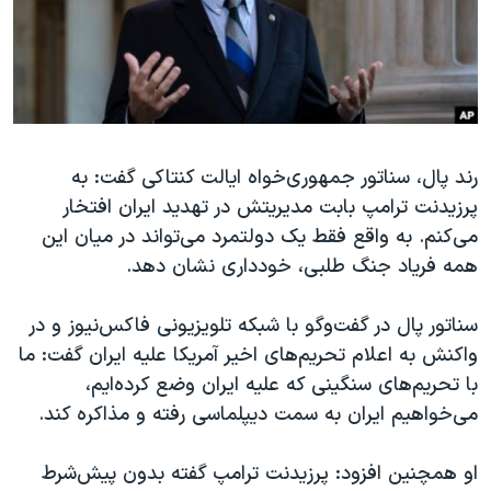
دنبال کنید
مستندها
فرهنگ و زندگی
حقوق شهروندی
انتخابات ریاست جمهوری آمریکا ۲۰۲۴
اقتصادی
حمله جمهوری اسلامی به اسرائیل
رمز مهسا
علم و فناوری
زبانهای مختلف
رند پال، سناتور جمهوری‌خواه ایالت کنتاکی گفت: به
اسرائیل در جنگ
ورزش زنان در ایران
پرزیدنت ترامپ بابت مدیریتش در تهدید ایران افتخار
گالری عکس
اعتراضات زن، زندگی، آزادی
می‌کنم. به واقع فقط یک دولتمرد می‌تواند در میان این
آرشیو پخش زنده
مجموعه مستندهای دادخواهی
همه فریاد جنگ طلبی، خودداری نشان دهد.
تریبونال مردمی آبان ۹۸
سناتور پال در گفت‌وگو با شبکه تلویزیونی فاکس‌نیوز و در
دادگاه حمید نوری
واکنش به اعلام تحریم‌های اخیر آمریکا علیه ایران گفت: ما
چهل سال گروگان‌گیری
با تحریم‌های سنگینی که علیه ایران وضع کرده‌ایم،
می‌خواهیم ایران به سمت دیپلماسی رفته و مذاکره کند.
قانون شفافیت دارائی کادر رهبری ایران
اعتراضات مردمی آبان ۹۸
او همچنین افزود: پرزیدنت ترامپ گفته بدون پیش‌شرط