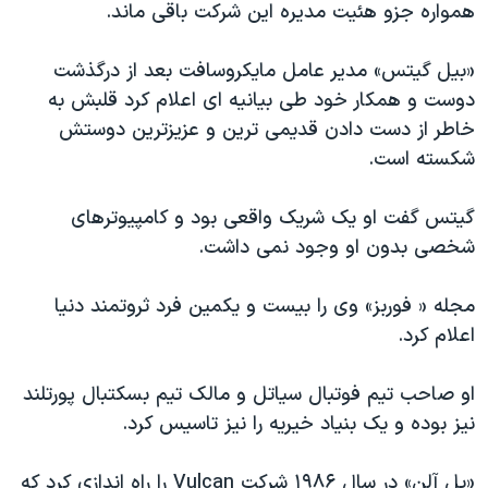
اسرائیل در جنگ
همواره جزو هئیت مدیره این شرکت باقی ماند.
نرگس محمدی برنده جایزه نوبل صلح
«بیل گیتس» مدیر عامل مایکروسافت بعد از درگذشت
همایش محافظه‌کاران آمریکا «سی‌پک»
دوست و همکار خود طی بیانیه ای اعلام کرد قلبش به
صفحه‌های ویژه
خاطر از دست دادن قدیمی ترین و عزیزترین دوستش
شکسته است.
سفر پرزیدنت ترامپ به چین
گیتس گفت او یک شریک واقعی بود و کامپیوترهای
شخصی بدون او وجود نمی داشت.
مجله « فوربز» وی را بیست و یکمین فرد ثروتمند دنیا
اعلام کرد.
او صاحب تیم فوتبال سیاتل و مالک تیم بسکتبال پورتلند
نیز بوده و یک بنیاد خیریه را نیز تاسیس کرد.
«پل آلن» در سال ۱۹۸۶ شرکت Vulcan را راه اندازی کرد که