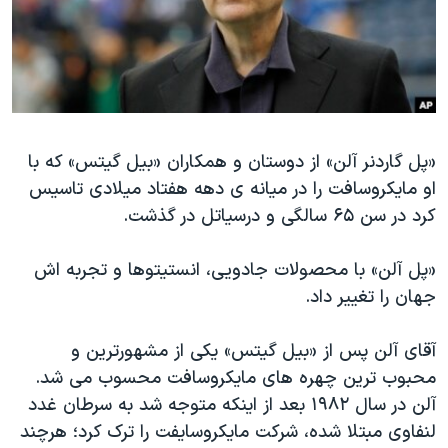
دنبال کنید
مستندها
فرهنگ و زندگی
حقوق شهروندی
انتخابات ریاست جمهوری آمریکا ۲۰۲۴
اقتصادی
حمله جمهوری اسلامی به اسرائیل
رمز مهسا
علم و فناوری
زبانهای مختلف
«پل گاردنر آلن» از دوستان و همکاران «بیل گیتس» که با
اسرائیل در جنگ
ورزش زنان در ایران
او مایکروسافت را در میانه ی دهه هفتاد میلادی تاسیس
گالری عکس
اعتراضات زن، زندگی، آزادی
کرد در سن ۶۵ سالگی و درسیاتل در گذشت.
آرشیو پخش زنده
مجموعه مستندهای دادخواهی
«پل آلن» با محصولات جادویی، انستیتوها و تجربه اش
تریبونال مردمی آبان ۹۸
جهان را تغییر داد.
دادگاه حمید نوری
چهل سال گروگان‌گیری
آقای آلن پس از «بیل گیتس» یکی از مشهورترین و
محبوب ترین چهره های مایکروسافت محسوب می شد.
قانون شفافیت دارائی کادر رهبری ایران
آلن در سال ۱۹۸۲ بعد از اینکه متوجه شد به سرطان غدد
اعتراضات مردمی آبان ۹۸
لنفاوی مبتلا شده، شرکت مایکروسایفت را ترک کرد؛ هرچند