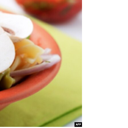
مستندها
فرهنگ و زندگی
حقوق شهروندی
انتخابات ریاست جمهوری آمریکا ۲۰۲۴
اقتصادی
حمله جمهوری اسلامی به اسرائیل
رمز مهسا
علم و فناوری
اسرائیل در جنگ
ورزش زنان در ایران
گالری عکس
اعتراضات زن، زندگی، آزادی
آرشیو پخش زنده
مجموعه مستندهای دادخواهی
تریبونال مردمی آبان ۹۸
دادگاه حمید نوری
چهل سال گروگان‌گیری
قانون شفافیت دارائی کادر رهبری ایران
اعتراضات مردمی آبان ۹۸
اسرائیل در جنگ