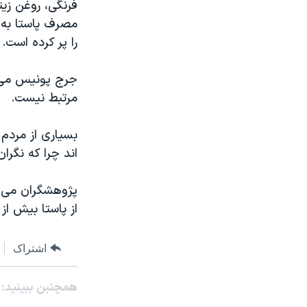
فرنگی، روغن زی
مصرف پاستا به 
را پر کرده است.
جرج پونیس می گ
مرتبط نیست.
بسیاری از مردم 
اند چرا که نگرا
پژوهشگران می گ
از پاستا بیش از 
اشتراک
همچنبن ببینید: