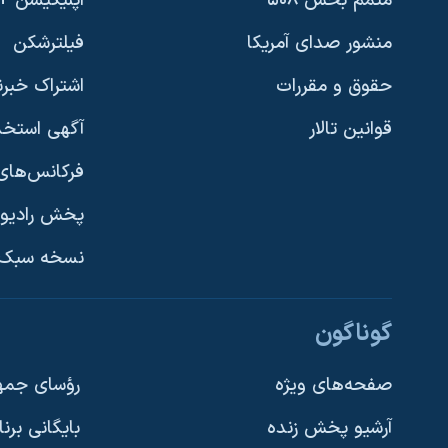
متمم بخش ۵۰۸
اپلیکیشن +VOA
منشور صدای آمریکا
فیلترشکن
حقوق و مقررات
اشتراک خبرن
قوانین تالار
آگهی استخد
فرکانس‌های 
پخش رادیو
یادگیری زبان انگلیسی
نسخه سبک 
دنبال کنید
گوناگون
صفحه‌های ویژه
رؤسای جمهو
آرشیو پخش زنده
بایگانی برن
زبانهای مختلف