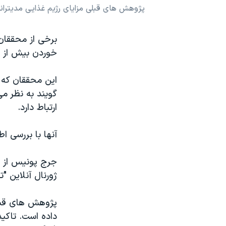
پژوهش های قبلی مزایای رژیم غذایی مدیترانه
نرگس محمدی برنده جایزه نوبل صلح
همایش محافظه‌کاران آمریکا «سی‌پک»
برخی از محققان
صفحه‌های ویژه
خوردن بیش از ان
سفر پرزیدنت ترامپ به چین
این محققان که 
گویند به نظر م
ارتباط دارد.
آنها با بررسی اطلاعات ۲۳ هزار ایتالیایی به ا
جرج پونیس از م
ژورنال آنلاین "
پژوهش های قبلی
داده است. تاکید