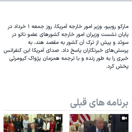
اسرائیل در جنگ
نرگس محمدی برنده جایزه نوبل صلح
همایش محافظه‌کاران آمریکا «سی‌پک»
مارکو روبیو، وزیر امور خارجه آمریکا، روز جمعه ۱ خرداد در
صفحه‌های ویژه
پایان نشست وزیران امور خارجه کشورهای عضو ناتو در
سوئد و پیش از ترک آن کشور به مقصد هند، به
سفر پرزیدنت ترامپ به چین
پرسش‌های خبرنگاران پاسخ داد. صدای آمریکا این کنفرانس
خبری را به طور زنده و با ترجمه همزمان پژواک کیومرثی
پخش کرد.
برنامه های قبلی