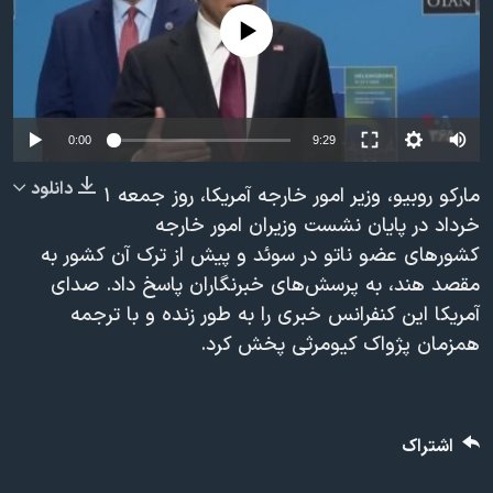
دنبال کنید
مستندها
فرهنگ و زندگی
No media source currently available
حقوق شهروندی
انتخابات ریاست جمهوری آمریکا ۲۰۲۴
اقتصادی
حمله جمهوری اسلامی به اسرائیل
Auto
رمز مهسا
علم و فناوری
0:00
9:29
زبانهای مختلف
240p
اسرائیل در جنگ
ورزش زنان در ایران
دانلود
مارکو روبیو، وزیر امور خارجه آمریکا، روز جمعه ۱
360p
گالری عکس
اعتراضات زن، زندگی، آزادی
خرداد در پایان نشست وزیران امور خارجه
کشورهای عضو ناتو در سوئد و پیش از ترک آن کشور به
480p
آرشیو پخش زنده
مجموعه مستندهای دادخواهی
480p
360p
240p
Auto
مقصد هند، به پرسش‌های خبرنگاران پاسخ داد. صدای
720p
تریبونال مردمی آبان ۹۸
آمریکا این کنفرانس خبری را به طور زنده و با ترجمه
1080p
720p
1080p
دادگاه حمید نوری
همزمان پژواک کیومرثی پخش کرد.
چهل سال گروگان‌گیری
قانون شفافیت دارائی کادر رهبری ایران
اشتراک
اعتراضات مردمی آبان ۹۸