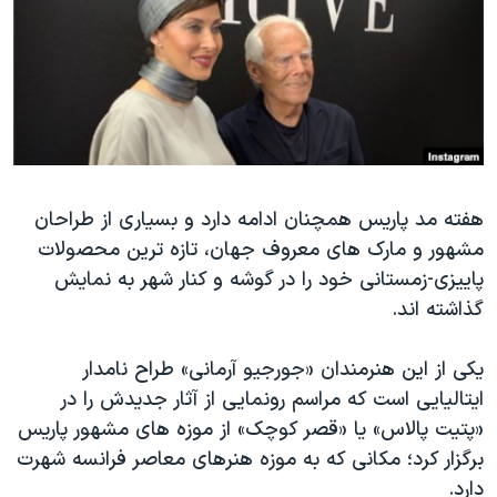
دنبال کنید
مستندها
فرهنگ و زندگی
حقوق شهروندی
انتخابات ریاست جمهوری آمریکا ۲۰۲۴
اقتصادی
حمله جمهوری اسلامی به اسرائیل
رمز مهسا
علم و فناوری
زبانهای مختلف
اسرائیل در جنگ
ورزش زنان در ایران
هفته مد پاریس همچنان ادامه دارد و بسیاری از طراحان
گالری عکس
اعتراضات زن، زندگی، آزادی
مشهور و مارک های معروف جهان، تازه ترین محصولات
آرشیو پخش زنده
مجموعه مستندهای دادخواهی
پاییزی-زمستانی خود را در گوشه و کنار شهر به نمایش
تریبونال مردمی آبان ۹۸
گذاشته اند.
دادگاه حمید نوری
یکی از این هنرمندان «جورجیو آرمانی» طراح نامدار
چهل سال گروگان‌گیری
ایتالیایی است که مراسم رونمایی از آثار جدیدش را در
قانون شفافیت دارائی کادر رهبری ایران
«پتیت پالاس» یا «قصر کوچک» از موزه های مشهور پاریس
برگزار کرد؛ مکانی که به موزه هنرهای معاصر فرانسه شهرت
اعتراضات مردمی آبان ۹۸
دارد.