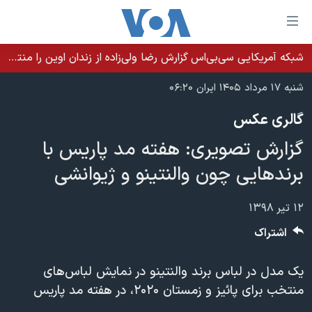
ینکهای
ابل
سترسی
شبکه آمریکایی سی‌بی‌‌اس گزارش رضا ولی‌زاده از زندان اوین را منتشر کرد؛ کامران حکمتی پیش از آغاز شیمی‌درمانی به زندان بازگردانده شد
خانه
هش
شنبه ۱۷ مرداد ۱۴۰۵ ایران ۰۶:۲۰
نسخه سبک وب‌سایت
ه
گالری عکس
حتوای
موضوع ها
صلی
گزارش تصویری: هفته مد پاریس با
برنامه های تلویزیونی
ایران
هش
برندهایی چون والنتینو و ژیوانشی
جدول برنامه ها
ه
آمریکا
فحه
صفحه‌های ویژه
جهان
۱۲ تیر ۱۳۹۸
صلی
فرکانس‌های صدای آمریکا
ورزشی
جام جهانی ۲۰۲۶
اشتراک
هش
پخش رادیویی
ه
گزیده‌ها
عملیات خشم حماسی
یک مدل در لباس برند والنتینو در نمایش لباس‌های
ستجو
۲۵۰سالگی آمریکا
ویژه برنامه‌ها
یادگیری زبان انگلیسی
منتخب برای پائیز و زمستان ۲۰۲۰، در هفته مد پاریس
ویدیوها
بایگانی برنامه‌های تلویزیونی