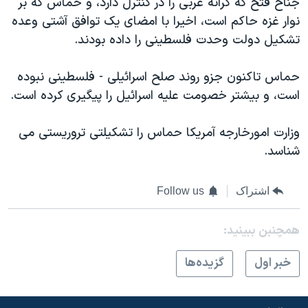
جناح فتح که کرانه غربی را در کنترل دارد، و حماس که بر
اسرائیل در جنگ
نوار غزه حاکم است، اخيرا با امضای يک توافق آشتی وعده
نرگس محمدی برنده جایزه نوبل صلح
تشکيل دولت وحدت فلسطينی را داده بودند.
همایش محافظه‌کاران آمریکا «سی‌پک»
حماس تاکنون جزو روند صلح اسرائيلی - فلسطينی نبوده
صفحه‌های ویژه
است، و بيشتر خصومت عليه اسرائيل را پيگيری کرده است.
سفر پرزیدنت ترامپ به چین
وزارت امورخارجه آمريکا حماس را تشکيلتی تروريستی می
شناسد.
اشتراک
Follow us
همچنبن ببینید:
خبر اول
گزيده‌ها