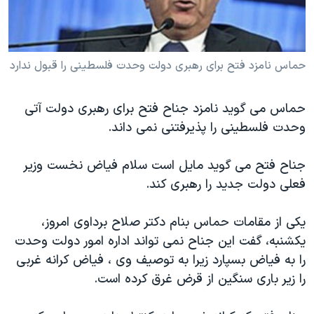
دنبال کنید
مستندها
فرهنگ و زندگی
حقوق شهروندی
انتخابات ریاست جمهوری آمریکا ۲۰۲۴
حماس نامزد فتح برای رهبری دولت وحدت فلسطينی را قبول ندارد
اقتصادی
حمله جمهوری اسلامی به اسرائیل
رمز مهسا
علم و فناوری
زبانهای مختلف
حماس می گويد نامزد جناح فتح برای رهبری دولت آتی
اسرائیل در جنگ
ورزش زنان در ایران
وحدت فلسطينی را پذيرفتنی نمی داند.
گالری عکس
اعتراضات زن، زندگی، آزادی
جناح فتح می گويد مايل است سلام فياض نخست وزير
آرشیو پخش زنده
مجموعه مستندهای دادخواهی
فعلی دولت جديد را رهبری کند.
تریبونال مردمی آبان ۹۸
دادگاه حمید نوری
يکی از مقامات حماس بنام دکتر صلاح برداوی امروز،
يکشنبه، گفت اين جناح نمی تواند اداره امور دولت وحدت
چهل سال گروگان‌گیری
را به فياض بسپارد زيرا به توصيف وی ، فياض کرانه غربی
قانون شفافیت دارائی کادر رهبری ایران
را زير باری سنگين از قرض غرق کرده است.
اعتراضات مردمی آبان ۹۸