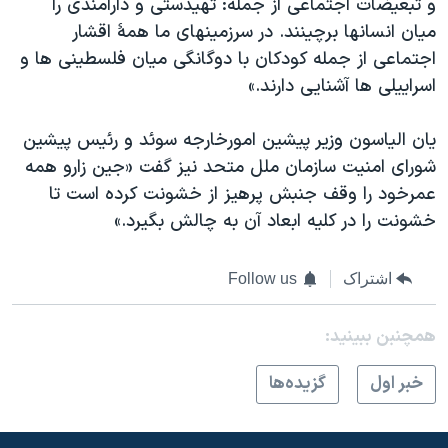
و تبعيضات اجتماعی از جمله: تهيدستی و دارامندی را
ميان انسانها برچينند. در سرزمينهای ما همۀ اقشار
اجتماعی از جمله کودکان با دوگانگی ميان فلسطينی ها و
اسراييلی ها آشنايی دارند.»
يان الياسون وزير پيشين امورخارجه سوئد و رئيس پيشين
شورای امنيت سازمان ملل متحد نيز گفت «جين زارو همه
عمرخود را وقف جنبش پرهيز از خشونت کرده است تا
خشونت را در کليه ابعاد آن به چالش بگيرد.»
اشتراک
Follow us
همچنبن ببینید:
خبر اول
گزيده‌ها