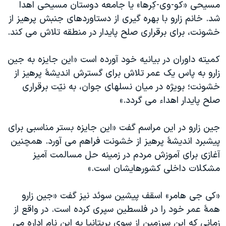
اسرائیل در جنگ
مسيحی «کو-وی-کِرها» يا جامعه دوستان مسيحی اهدا
شد. خانم زارو با بهره گيری از دستاوردهای جنبش پرهيز از
نرگس محمدی برنده جایزه نوبل صلح
خشونت، برای برقراری صلح پايدار در منطقه تلاش می کند.
همایش محافظه‌کاران آمریکا «سی‌پک»
صفحه‌های ویژه
کميته داوران در بيانيه خود آورده است «اين جايزه به جين
زارو به پاس يک عمر تلاش برای گسترش انديشۀ پرهيز از
سفر پرزیدنت ترامپ به چین
خشونت؛ بويژه در ميان نسلهای جوان، به نيّت برقراری
صلح پايدار اهداء می گردد.»
جين زارو در اين مراسم گفت «اين جايزه بستر مناسبی برای
پيشبرد انديشۀ پرهيز از خشونت فراهم می آورد. همچنين
آغازی برای آموزش مردم در زمينه حل مسالمت آميز
مشکلات داخلی کشورهايشان است.»
«کی جی هامر» اسقف پيشين سوئد نيز گفت «جين زارو
همۀ عمر خود را در فلسطين سپری کرده است. در واقع از
زمانی که اين سرزمين از سوی بريتانيا به اين نام اداره می