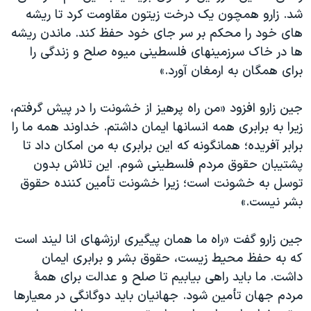
شد. زارو همچون يک درخت زيتون مقاومت کرد تا ريشه
های خود را محکم بر سر جای خود حفظ کند. ماندن ريشه
ها در خاک سرزمينهای فلسطينی ميوه صلح و زندگی را
برای همگان به ارمغان آورد.»
جين زارو افزود «من راه پرهيز از خشونت را در پيش گرفتم،
زيرا به برابری همه انسانها ايمان داشتم. خداوند همه ما را
برابر آفريده؛ همانگونه که اين برابری به من امکان داد تا
پشتيبان حقوق مردم فلسطينی شوم. اين تلاش بدون
توسل به خشونت است؛ زيرا خشونت تأمين کننده حقوق
بشر نيست.»
جين زارو گفت «راه ما همان پيگيری ارزشهای انا ليند است
که به حفظ محيط زيست، حقوق بشر و برابری ايمان
داشت. ما بايد راهی بيابيم تا صلح و عدالت برای همۀ
مردم جهان تأمين شود. جهانيان بايد دوگانگی در معيارها