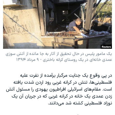
دنبال کنید
مستندها
فرهنگ و زندگی
حقوق شهروندی
انتخابات ریاست جمهوری آمریکا ۲۰۲۴
اقتصادی
حمله جمهوری اسلامی به اسرائیل
رمز مهسا
علم و فناوری
زبانهای مختلف
اسرائیل در جنگ
ورزش زنان در ایران
گالری عکس
اعتراضات زن، زندگی، آزادی
یک مامور پلیس در حال تحقیق از آثار به جا مانده از آتش سوزی
عمدی خانه‌ای در یک روستای کرانه باختری - ۹ مرداد ۱۳۹۴
آرشیو پخش زنده
مجموعه مستندهای دادخواهی
تریبونال مردمی آبان ۹۸
در پی وقوع یک جنایت مرگبار برآمده از نفرت علیه
دادگاه حمید نوری
فلسطینی‌ها، تنش در کرانه غربی رود اردن شدت یافته
چهل سال گروگان‌گیری
است. مقام‌های اسرائیلی افراطیون یهودی را مسئول آتش
زدن عمدی یک خانه در کرانه غربی که در جریان آن یک
قانون شفافیت دارائی کادر رهبری ایران
نوزاد فلسطینی کشته شد می‌دانند.
اعتراضات مردمی آبان ۹۸