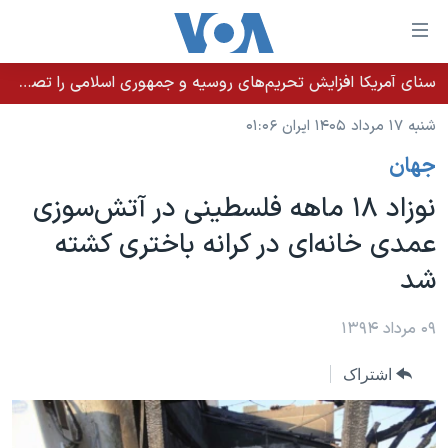
ینکهای
ابل
سترسی
سنای آمریکا افزایش تحریم‌های روسیه و جمهوری اسلامی را تصویب کرد؛ زلنسکی از این اقدام تشکر کرد
خانه
هش
شنبه ۱۷ مرداد ۱۴۰۵ ایران ۰۱:۰۶
نسخه سبک وب‌سایت
ه
جهان
حتوای
موضوع ها
صلی
نوزاد ۱۸ ماهه فلسطینی در آتش‌سوزی
برنامه های تلویزیونی
ایران
هش
عمدی خانه‌ای در کرانه باختری کشته
جدول برنامه ها
ه
آمریکا
شد
فحه
صفحه‌های ویژه
جهان
صلی
فرکانس‌های صدای آمریکا
ورزشی
جام جهانی ۲۰۲۶
۰۹ مرداد ۱۳۹۴
هش
پخش رادیویی
ه
گزیده‌ها
عملیات خشم حماسی
اشتراک
ستجو
۲۵۰سالگی آمریکا
ویژه برنامه‌ها
یادگیری زبان انگلیسی
ویدیوها
بایگانی برنامه‌های تلویزیونی