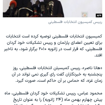
دنبال کنید
مستندها
فرهنگ و زندگی
حقوق شهروندی
انتخابات ریاست جمهوری آمریکا ۲۰۲۴
رییس کمیسیون انتخابات فلسطینی
اقتصادی
حمله جمهوری اسلامی به اسرائیل
رمز مهسا
علم و فناوری
زبانهای مختلف
کمیسیون انتخابات فلسطینی توصیه کرده است انتخابات
اسرائیل در جنگ
ورزش زنان در ایران
برای تعیین اعضای پارلمان و رییس تشکیلات خود گردان
گالری عکس
اعتراضات زن، زندگی، آزادی
فلسطینی، که قرار است در ژانویه ۲۰۱۰ برگزار شود، به تاخیر
افتد.
آرشیو پخش زنده
مجموعه مستندهای دادخواهی
تریبونال مردمی آبان ۹۸
«هانا ناصر»، رییس کمیسیئن انتخابات فلسطینی، روز
دادگاه حمید نوری
پنجشنبه به خبرنگاران گفت رای گیری نمی تواند در آن
زمان غزه، که حماس بر آن حاکم است، صورت گیرد.
چهل سال گروگان‌گیری
قانون شفافیت دارائی کادر رهبری ایران
محمود عباس، رییس تشکیلات خود گردان فلسطینی، ماه
اعتراضات مردمی آبان ۹۸
پیش چهارم بهمن ماه (۲۴ ژانویه) را به عنوان تاریخ