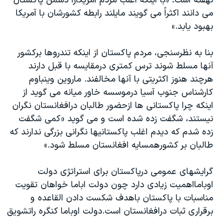
نهفته است: «با اينکه اغلب مردم آمريکارا دشمن پاکستان
اسرائیل در جنگ
می دانند اکثراً می گويند مايلند رابطه کشورشان با آمريکا
نرگس محمدی برنده جایزه نوبل صلح
بهبود يابد.»
همایش محافظه‌کاران آمریکا «سی‌پک»
بنا به نظرسنجی، مردم پاکستان از اينکه تندروها برکشور
صفحه‌های ویژه
آنها مسلط شوند ترس کمتری درمقايسه با قبل دارند
سفر پرزیدنت ترامپ به چین
هرچند هنوز اکثريتی با آنها مخالفند. ماروين وينباوم
کارشناس جنوب آسيا درموسسه خاور ميانه می گويد از
اينکه چرا پاکستانی ها ازحضور طالبان درافغانستان نگران
نيستند، شگفت زده شده است و می گويد «کمی شگفت
زده شدم که ديدم اغلب پاکستانيها نگرانی بزرگی ندارند که
طالبان بر کشورهمسايه افغانستان مسلط شود.»
گرايشهای عمومی درپاکستان برای استراتژی دولت
اوبامااهميت زيادی دارد چون دولت اباما خواهان تقويت
مناسبات با پاکستان باهدف شکست دادن القاعده و
برقراری ثبات درافغانستان است.دولت اوباما کنگره راتشويق