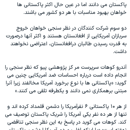
پاکستان می دانند اما در عين حال اکثر پاکستانی ها
دنبال کنید
مستندها
فرهنگ و زندگی
خواهان بهبود مناسبات با هر دو کشور می باشند.
حقوق شهروندی
انتخابات ریاست جمهوری آمریکا ۲۰۲۴
اقتصادی
حمله جمهوری اسلامی به اسرائیل
دو سوم شرکت کنندگان در نظر سنجی خواهان خروج
سربازان آمريکايی از افغانستان هستند و اکثر آنها درصورت
رمز مهسا
علم و فناوری
به قدرت رسيدن طالبان درافغانستان، اعتراضی نخواهند
زبانهای مختلف
اسرائیل در جنگ
ورزش زنان در ایران
داشت.
گالری عکس
اعتراضات زن، زندگی، آزادی
آندرو کوهات سرپرست مر کز پژوهشی پيو که نظر سنجی را
آرشیو پخش زنده
مجموعه مستندهای دادخواهی
انجام داده است درباره احساسات ضد آمريکايی چنين می
تریبونال مردمی آبان ۹۸
گويد: «پاکستانی ها با نوع برخورد آمريکا مخالفند زيرا آنرا
دادگاه حمید نوری
مبتنی برهمکاری نمی دانند و يکطرفه تلقی می کنند.»
چهل سال گروگان‌گیری
از هر ۱۰ پاکستانی ۶ نفرآمريکا را دشمن قلمداد کرده اند و
قانون شفافیت دارائی کادر رهبری ایران
تنها از هر ده نفر يکی آمريکا را شريک پاکستان توصيف می
اعتراضات مردمی آبان ۹۸
کند. کوهات می گويد در پاسخ به اين نظر سنجی تناقضی