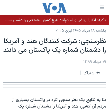
ینکهای
ابل
سترسی
ترکیه: آنکارا، ریاض و اسلام‌آباد هیچ کشور مشخصی را دشمن نمی‌دانند مگر اینکه آن کشور اقدام خصمانه‌ای انجام دهد
خانه
هش
یکشنبه ۱۸ مرداد ۱۴۰۵ ایران ۰۱:۲۵
نسخه سبک وب‌سایت
ه
نظرسنجی: شرکت کنندگان هند و آمريکا
حتوای
موضوع ها
را دشمنان شماره يک پاکستان می دانند
صلی
برنامه های تلویزیونی
ایران
هش
جدول برنامه ها
ه
۰۹ مرداد ۱۳۸۹
آمریکا
فحه
صفحه‌های ویژه
جهان
اشتراک
صلی
فرکانس‌های صدای آمریکا
ورزشی
جام جهانی ۲۰۲۶
هش
پخش رادیویی
ه
گزیده‌ها
عملیات خشم حماسی
ستجو
۲۵۰سالگی آمریکا
ویژه برنامه‌ها
بنا به نتايج يک نظر سنجی تازه در پاکستان بسياری از
یادگیری زبان انگلیسی
ویدیوها
بایگانی برنامه‌های تلویزیونی
مردم آن کشور، هند و آمريکا را دشمنان شماره يک