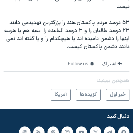
نيست
۵۳ درصد مردم پاکستان،هند را بزرگترين تهديدمی دانند
۲۳ درصد طالبان را و ۳ درصد القاعده را. بقيه هم يا هرسه
اينها را دشمن ناميده اند يا هيچکدام را و يا گفته اند نمی
دانند دشمن پاکستان کيست.
اشتراک
Follow us
همچنبن ببینید:
خبر اول
گزيده‌ها
آمريکا
دنبال کنید