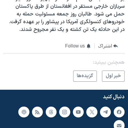
اسرائیل در جنگ
سربازان خارجی مستقر در افغانستان از طرق پاکستان
نرگس محمدی برنده جایزه نوبل صلح
حمل می شود. طالبان روز جمعه مسئولیت حمله به
خودروهای کنسولگری آمریکا در پیشاور را بر عهده گرفت.
همایش محافظه‌کاران آمریکا «سی‌پک»
در این حادثه یک تن کشته و یک نفر مجروح شدند.
صفحه‌های ویژه
سفر پرزیدنت ترامپ به چین
اشتراک
Follow us
همچنبن ببینید:
خبر اول
گزيده‌ها
دنبال کنید