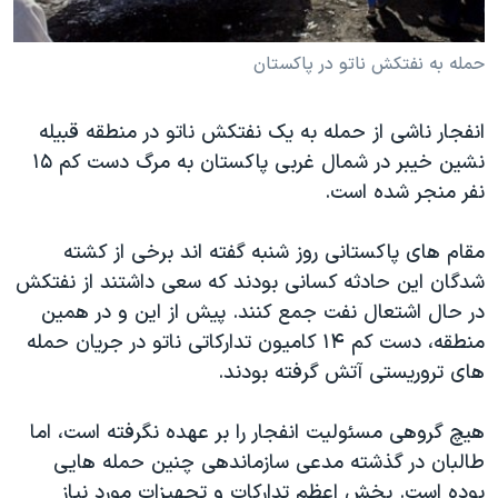
دنبال کنید
مستندها
فرهنگ و زندگی
حمله به نفتکش ناتو در پاکستان
حقوق شهروندی
انتخابات ریاست جمهوری آمریکا ۲۰۲۴
اقتصادی
حمله جمهوری اسلامی به اسرائیل
انفجار ناشی از حمله به یک نفتکش ناتو در منطقه قبیله
رمز مهسا
علم و فناوری
نشین خیبر در شمال غربی پاکستان به مرگ دست کم ۱۵
زبانهای مختلف
اسرائیل در جنگ
ورزش زنان در ایران
نفر منجر شده است.
گالری عکس
اعتراضات زن، زندگی، آزادی
مقام های پاکستانی روز شنبه گفته اند برخی از کشته
آرشیو پخش زنده
مجموعه مستندهای دادخواهی
شدگان این حادثه کسانی بودند که سعی داشتند از نفتکش
تریبونال مردمی آبان ۹۸
در حال اشتعال نفت جمع کنند. پیش از این و در همین
منطقه، دست کم ۱۴ کامیون تدارکاتی ناتو در جریان حمله
دادگاه حمید نوری
های تروریستی آتش گرفته بودند.
چهل سال گروگان‌گیری
قانون شفافیت دارائی کادر رهبری ایران
هیچ گروهی مسئولیت انفجار را بر عهده نگرفته است، اما
طالبان در گذشته مدعی سازماندهی چنین حمله هایی
اعتراضات مردمی آبان ۹۸
بوده است. بخش اعظم تدارکات و تجهیزات مورد نیاز