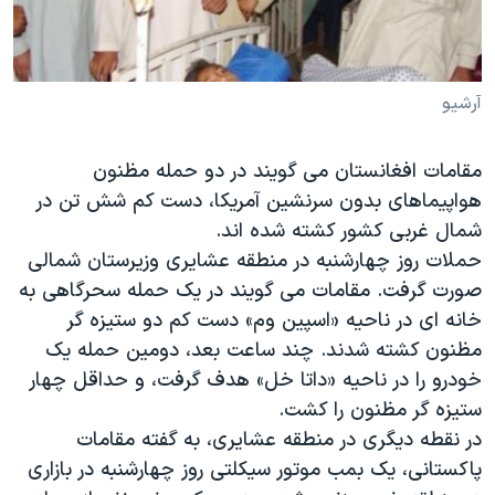
دنبال کنید
مستندها
فرهنگ و زندگی
حقوق شهروندی
انتخابات ریاست جمهوری آمریکا ۲۰۲۴
آرشیو
اقتصادی
حمله جمهوری اسلامی به اسرائیل
رمز مهسا
علم و فناوری
زبانهای مختلف
مقامات افغانستان می گویند در دو حمله مظنون
اسرائیل در جنگ
ورزش زنان در ایران
هواپیماهای بدون سرنشین آمریکا، دست کم شش تن در
گالری عکس
اعتراضات زن، زندگی، آزادی
شمال غربی کشور کشته شده اند.
حملات روز چهارشنبه در منطقه عشایری وزیرستان شمالی
آرشیو پخش زنده
مجموعه مستندهای دادخواهی
صورت گرفت. مقامات می گویند در یک حمله سحرگاهی به
تریبونال مردمی آبان ۹۸
خانه ای در ناحیه «اسپین وم» دست کم دو ستیزه گر
دادگاه حمید نوری
مظنون کشته شدند. چند ساعت بعد، دومین حمله یک
خودرو را در ناحیه «داتا خل» هدف گرفت، و حداقل چهار
چهل سال گروگان‌گیری
ستیزه گر مظنون را کشت.
قانون شفافیت دارائی کادر رهبری ایران
در نقطه دیگری در منطقه عشایری، به گفته مقامات
اعتراضات مردمی آبان ۹۸
پاکستانی، یک بمب موتور سیکلتی روز چهارشنبه در بازاری