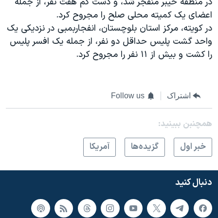
در منطقه خیبر منفجر شد، و دست کم هفت نفر، از جمله
اسرائیل در جنگ
اعضای یک کمیته محلی صلح را مجروح کرد.
نرگس محمدی برنده جایزه نوبل صلح
در کویته، مرکز استان بلوچستان، انفجاربمبی در نزدیکی یک
همایش محافظه‌کاران آمریکا «سی‌پک»
واحد گشت پلیس حداقل دو نفر، از جمله یک افسر پلیس
را کشت و بیش از ۱۱ نفر را مجروح کرد.
صفحه‌های ویژه
سفر پرزیدنت ترامپ به چین
اشتراک
Follow us
همچنبن ببینید:
خبر اول
گزيده‌ها
آمريکا
دنبال کنید