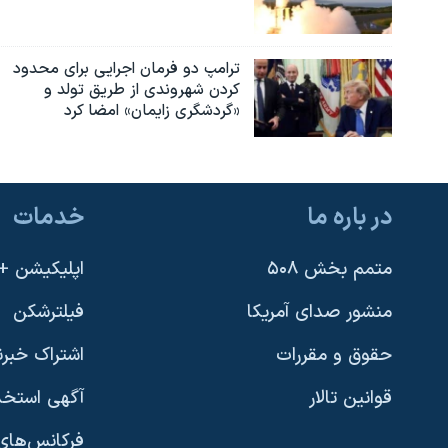
نرگس محمدی برنده جایزه نوبل صلح
همایش محافظه‌کاران آمریکا «سی‌پک»
ترامپ دو فرمان اجرایی برای محدود
کردن شهروندی از طریق تولد و
صفحه‌های ویژه
«گردشگری زایمان» امضا کرد
سفر پرزیدنت ترامپ به چین
در باره ما
خدمات
متمم بخش ۵۰۸
اپلیکیشن +VOA
منشور صدای آمریکا
فیلترشکن
حقوق و مقررات
اشتراک خبرن
قوانین تالار
آگهی استخد
فرکانس‌های 