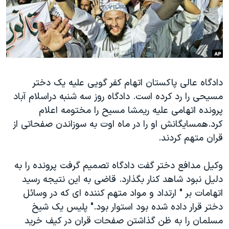
دنبال کنید
مستندها
فرهنگ و زندگی
حقوق شهروندی
انتخابات ریاست جمهوری آمریکا ۲۰۲۴
اقتصادی
حمله جمهوری اسلامی به اسرائیل
رمز مهسا
علم و فناوری
زبانهای مختلف
دادگاه عالی پاکستان اتهام کفر گویی علیه یک دختر
اسرائیل در جنگ
ورزش زنان در ایران
مسیحی را رد کرده است.
دادگاه روز سه شنبه دراسلام آباد
گالری عکس
اعتراضات زن، زندگی، آزادی
پرونده اتهامی علیه ریمشا مسیح را مختومه اعلام
آرشیو پخش زنده
مجموعه مستندهای دادخواهی
کرد.همسایگانش او را در ماه اوت به سوزاندن صفحاتی از
قران متهم کردند.
تریبونال مردمی آبان ۹۸
دادگاه حمید نوری
وکیل مدافع دختر گفت دادگاه تصمیم گرفت پرونده را به
چهل سال گروگان‌گیری
دلیل نبود شاهد کنار بگذارد. قاضی به این نتیجه رسید
اتهامات بر " ارتداد و مواد متهم کننده ای که در وسائل
قانون شفافیت دارائی کادر رهبری ایران
دختر قرار داده شده بود استوار بود."
پلیس یک شیخ
اعتراضات مردمی آبان ۹۸
مسلمان را به ظن گذاشتن صفحات قران در کیف خرید