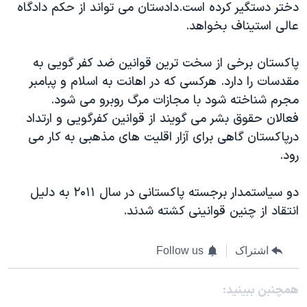
اسرائیل در جنگ
دختر دستگیر کرده است.
دادستان می تواند از حکم دادگاه
عالی استیناف بخواهد.
نرگس محمدی برنده جایزه نوبل صلح
همایش محافظه‌کاران آمریکا «سی‌پک»
پاکستان برخی از سخت ترین قوانین ضد کفر گویی به
صفحه‌های ویژه
مقدسات را دارد. هرکسی که در اهانت به اسلام و پبامبر
مجرم شناخته شود با مجازات مرگ روبرو می شود.
سفر پرزیدنت ترامپ به چین
فعالان حقوق بشر می گویند از قوانین کفرگویی و ارتداد
درپاکستان گاهی برای آزار اقلیت های مذهبی به کار می
رود.
دو سیاستمدار برجسته پاکستانی در سال ۲۰۱۱ به دلیل
انتقاد از چنین قوانینی کشته شدند.
اشتراک
Follow us
همچنبن ببینید: