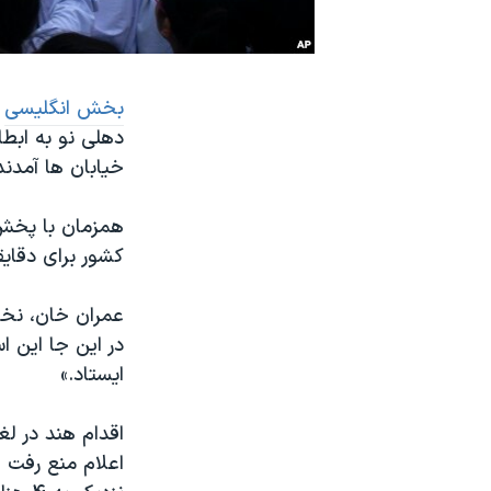
نرگس محمدی برنده جایزه نوبل صلح
همایش محافظه‌کاران آمریکا «سی‌پک»
بخش انگلیسی
ص
صفحه‌های ویژه
دهلی نو به ابط
سفر پرزیدنت ترامپ به چین
خیابان ها آمدند
همزمان با پخش 
کشور برای دقای
عمران خان، نخس
در این جا این اس
ایستاد.»
اقدام هند در لغ
اعلام منع رفت 