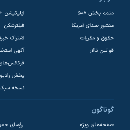
متمم بخش ۵۰۸
اپلیکیشن +VOA
منشور صدای آمریکا
فیلترشکن
حقوق و مقررات
اشتراک خبرن
قوانین تالار
آگهی استخد
فرکانس‌های 
پخش رادیو
یادگیری زبان انگلیسی
نسخه سبک 
دنبال کنید
گوناگون
صفحه‌های ویژه
رؤسای جمهو