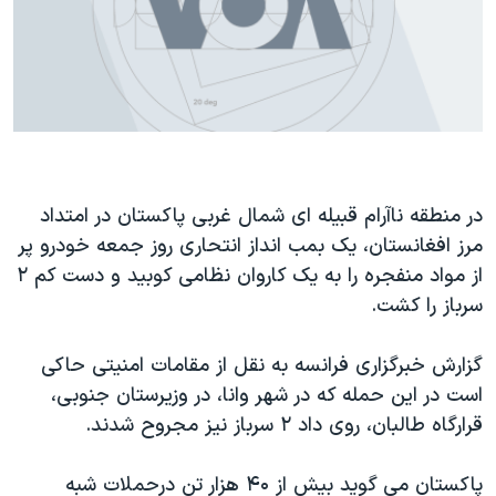
دنبال کنید
مستندها
فرهنگ و زندگی
حقوق شهروندی
انتخابات ریاست جمهوری آمریکا ۲۰۲۴
اقتصادی
حمله جمهوری اسلامی به اسرائیل
رمز مهسا
علم و فناوری
زبانهای مختلف
اسرائیل در جنگ
ورزش زنان در ایران
در منطقه ناآرام قبیله ای شمال غربی پاکستان در امتداد
گالری عکس
اعتراضات زن، زندگی، آزادی
مرز افغانستان، یک بمب انداز انتحاری روز جمعه خودرو پر
آرشیو پخش زنده
مجموعه مستندهای دادخواهی
از مواد منفجره را به یک کاروان نظامی کوبید و دست کم ۲
تریبونال مردمی آبان ۹۸
سرباز را کشت.
دادگاه حمید نوری
گزارش خبرگزاری فرانسه به نقل از مقامات امنیتی حاکی
چهل سال گروگان‌گیری
است در این حمله که در شهر وانا، در وزیرستان جنوبی،
قانون شفافیت دارائی کادر رهبری ایران
قرارگاه طالبان، روی داد ۲ سرباز نیز مجروح شدند.
اعتراضات مردمی آبان ۹۸
پاکستان می گوید بیش از ۴۰ هزار تن درحملات شبه