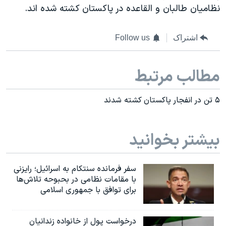
اسرائیل در جنگ
نظامیان طالبان و القاعده در پاکستان کشته شده اند.
نرگس محمدی برنده جایزه نوبل صلح
اشتراک
Follow us
همایش محافظه‌کاران آمریکا «سی‌پک»
صفحه‌های ویژه
مطالب مرتبط
سفر پرزیدنت ترامپ به چین
۵ تن در انفجار پاکستان کشته شدند
بیشتر بخوانید
سفر فرمانده سنتکام به اسرائیل؛ رایزنی
با مقامات نظامی در بحبوحه تلاش‌ها
برای توافق با جمهوری اسلامی
درخواست پول از خانواده زندانیان