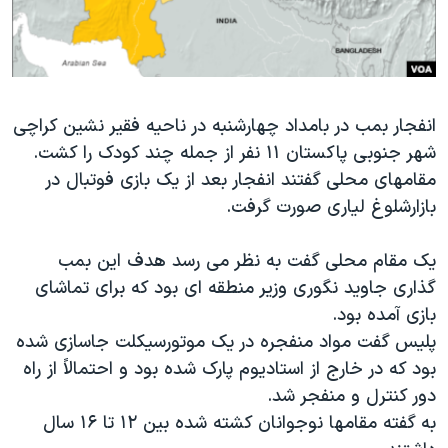
دنبال کنید
مستندها
فرهنگ و زندگی
حقوق شهروندی
انتخابات ریاست جمهوری آمریکا ۲۰۲۴
اقتصادی
حمله جمهوری اسلامی به اسرائیل
انفجار بمب در بامداد چهارشنبه در ناحیه فقیر نشین کراچی
رمز مهسا
علم و فناوری
شهر جنوبی پاکستان ۱۱ نفر از جمله چند کودک را کشت.
زبانهای مختلف
اسرائیل در جنگ
ورزش زنان در ایران
مقامهای محلی گفتند انفجار بعد از یک بازی فوتبال در
گالری عکس
اعتراضات زن، زندگی، آزادی
بازارشلوغ لیاری صورت گرفت.
آرشیو پخش زنده
مجموعه مستندهای دادخواهی
یک مقام محلی گفت به نظر می رسد هدف این بمب
تریبونال مردمی آبان ۹۸
گذاری جاوید نگوری وزیر منطقه ای بود که برای تماشای
دادگاه حمید نوری
بازی آمده بود.
پلیس گفت مواد منفجره در یک موتورسیکلت جاسازی شده
چهل سال گروگان‌گیری
بود که در خارج از استادیوم پارک شده بود و احتمالاً از راه
قانون شفافیت دارائی کادر رهبری ایران
دور کنترل و منفجر شد.
اعتراضات مردمی آبان ۹۸
به گفته مقامها نوجوانان کشته شده بین ۱۲ تا ۱۶ سال