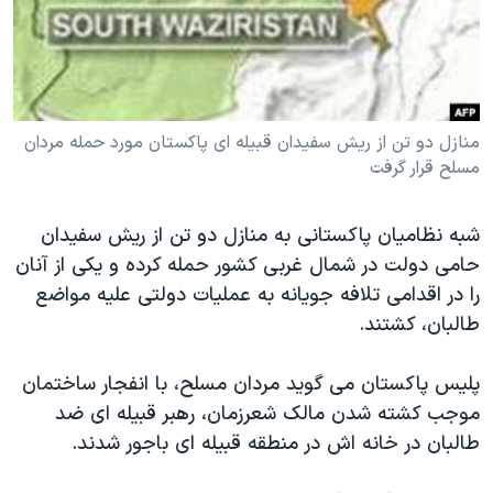
دنبال کنید
مستندها
فرهنگ و زندگی
حقوق شهروندی
انتخابات ریاست جمهوری آمریکا ۲۰۲۴
اقتصادی
حمله جمهوری اسلامی به اسرائیل
منازل دو تن از ریش سفیدان قبیله ای پاکستان مورد حمله مردان
رمز مهسا
علم و فناوری
مسلح قرار گرفت
زبانهای مختلف
اسرائیل در جنگ
ورزش زنان در ایران
گالری عکس
اعتراضات زن، زندگی، آزادی
شبه نظامیان پاکستانی به منازل دو تن از ریش سفیدان
آرشیو پخش زنده
مجموعه مستندهای دادخواهی
حامی دولت در شمال غربی کشور حمله کرده و یکی از آنان
را در اقدامی تلافه جویانه به عملیات دولتی علیه مواضع
تریبونال مردمی آبان ۹۸
طالبان، کشتند.
دادگاه حمید نوری
چهل سال گروگان‌گیری
پلیس پاکستان می گوید مردان مسلح، با انفجار ساختمان
موجب کشته شدن مالک شعرزمان، رهبر قبیله ای ضد
قانون شفافیت دارائی کادر رهبری ایران
طالبان در خانه اش در منطقه قبیله ای باجور شدند.
اعتراضات مردمی آبان ۹۸