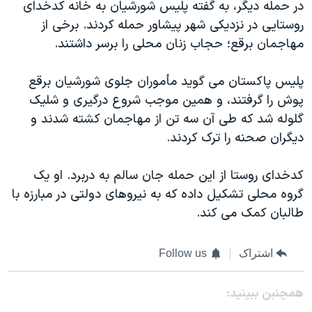
اسرائیل در جنگ
در حمله دیگر، به گفته پلیس شورشیان به خانه کدخدای
روستایی در نزدیکی شهر پیشاور حمله کردند. برخی از
نرگس محمدی برنده جایزه نوبل صلح
مهاجمان برقع؛ حجاب زنان محلی را برسر داشتند.
همایش محافظه‌کاران آمریکا «سی‌پک»
صفحه‌های ویژه
پلیس پاکستان می گوید مأموران جلوی شورشیان برقع
پوش را گرفتند، و همین موجب شروع درگیری و شلیک
سفر پرزیدنت ترامپ به چین
گلوله شد که طی آن سه تن از مهاجمان کشته شدند و
دیگران صحنه را ترک کردند.
کدخدای روستا از این حمله جان سالم به دربرد. او یک
گروه محلی تشکیل داده که به نیروهای دولتی در مبارزه با
طالبان کمک می کند.
اشتراک
Follow us
همچنبن ببینید: