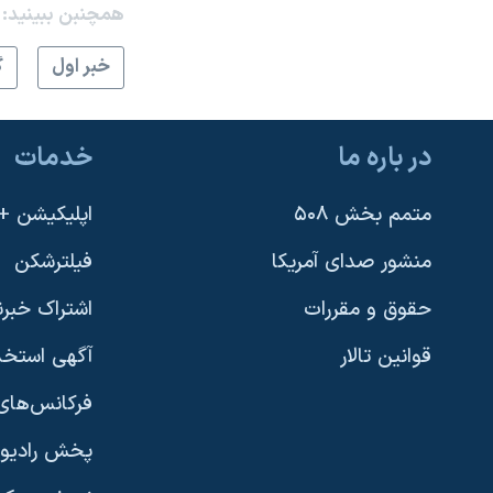
همچنبن ببینید:
نرگس محمدی برنده جایزه نوبل صلح
خبر اول
گ
همایش محافظه‌کاران آمریکا «سی‌پک»
صفحه‌های ویژه
سفر پرزیدنت ترامپ به چین
در باره ما
خدمات
متمم بخش ۵۰۸
اپلیکیشن +VOA
منشور صدای آمریکا
فیلترشکن
حقوق و مقررات
اشتراک خبرن
قوانین تالار
آگهی استخد
فرکانس‌های 
پخش رادیو
یادگیری زبان انگلیسی