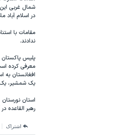
مستندها
فرهنگ و زندگی
شمال غربی این ک
حقوق شهروندی
انتخابات ریاست جمهوری آمریکا ۲۰۲۴
در اسلام آباد مل
اقتصادی
حمله جمهوری اسلامی به اسرائیل
مقامات با استنا
رمز مهسا
علم و فناوری
ندادند.
اسرائیل در جنگ
ورزش زنان در ایران
گالری عکس
اعتراضات زن، زندگی، آزادی
معرفی کرده است
آرشیو پخش زنده
مجموعه مستندهای دادخواهی
افغانستان به اس
تریبونال مردمی آبان ۹۸
یک شمشیر، یک 
دادگاه حمید نوری
استان نورستان 
چهل سال گروگان‌گیری
رهبر القاعده د
قانون شفافیت دارائی کادر رهبری ایران
اعتراضات مردمی آبان ۹۸
اشتراک
اسرائیل در جنگ