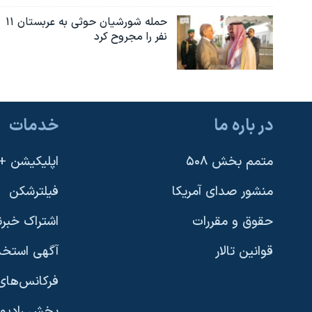
حمله شورشیان حوثی به عربستان ۱۱
نفر را مجروح کرد
در باره ما
خدمات
متمم بخش ۵۰۸
اپلیکیشن +VOA
منشور صدای آمریکا
فیلترشکن
حقوق و مقررات
اشتراک خبرن
قوانین تالار
آگهی استخد
فرکانس‌های 
پخش رادیو