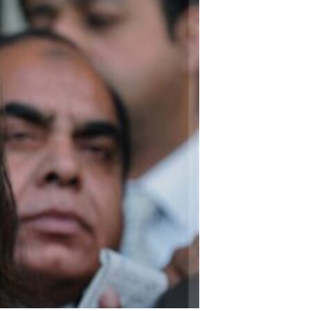
مستندها
فرهنگ و زندگی
حقوق شهروندی
انتخابات ریاست جمهوری آمریکا ۲۰۲۴
اقتصادی
حمله جمهوری اسلامی به اسرائیل
رمز مهسا
علم و فناوری
اسرائیل در جنگ
ورزش زنان در ایران
گالری عکس
اعتراضات زن، زندگی، آزادی
آرشیو پخش زنده
مجموعه مستندهای دادخواهی
تریبونال مردمی آبان ۹۸
دادگاه حمید نوری
چهل سال گروگان‌گیری
قانون شفافیت دارائی کادر رهبری ایران
اعتراضات مردمی آبان ۹۸
اسرائیل در جنگ