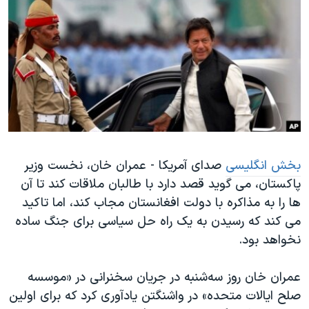
دنبال کنید
مستندها
فرهنگ و زندگی
حقوق شهروندی
انتخابات ریاست جمهوری آمریکا ۲۰۲۴
اقتصادی
حمله جمهوری اسلامی به اسرائیل
رمز مهسا
علم و فناوری
زبانهای مختلف
اسرائیل در جنگ
ورزش زنان در ایران
گالری عکس
اعتراضات زن، زندگی، آزادی
آرشیو پخش زنده
مجموعه مستندهای دادخواهی
بخش انگلیسی
صدای آمریکا - عمران خان، نخست وزیر
پاکستان، می گوید قصد دارد با طالبان ملاقات کند تا آن
تریبونال مردمی آبان ۹۸
ها را به مذاکره با دولت افغانستان مجاب کند، اما تاکید
دادگاه حمید نوری
می کند که رسیدن به یک راه حل سیاسی برای جنگ ساده
چهل سال گروگان‌گیری
نخواهد بود.
قانون شفافیت دارائی کادر رهبری ایران
عمران خان روز سه‌شنبه در جریان سخنرانی در «موسسه
اعتراضات مردمی آبان ۹۸
صلح ایالات متحده» در واشنگتن یادآوری کرد که برای اولین