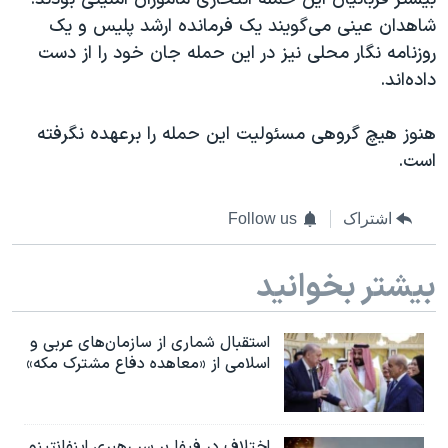
اسرائیل در جنگ
شاهدان عینی می‌گویند یک فرمانده ارشد پلیس و یک
نرگس محمدی برنده جایزه نوبل صلح
روزنامه نگار محلی نیز در این حمله جان خود را از دست
همایش محافظه‌کاران آمریکا «سی‌پک»
داده‌اند.
صفحه‌های ویژه
هنوز هیچ گروهی مسئولیت این حمله را برعهده نگرفته
سفر پرزیدنت ترامپ به چین
است.
اشتراک
Follow us
بیشتر بخوانید
استقبال شماری از سازمان‌های عربی و
اسلامی از «معاهده دفاع مشترک مکه»
اختلاف در فیفا بر سر رهبری اینفانتینو