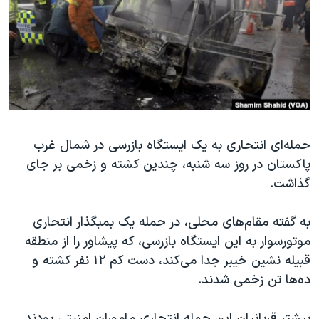
دنبال کنید
مستندها
فرهنگ و زندگی
حقوق شهروندی
انتخابات ریاست جمهوری آمریکا ۲۰۲۴
اقتصادی
حمله جمهوری اسلامی به اسرائیل
رمز مهسا
علم و فناوری
زبانهای مختلف
اسرائیل در جنگ
ورزش زنان در ایران
گالری عکس
اعتراضات زن، زندگی، آزادی
حمله‌ای انتحاری به یک ایستگاه بازرسی در شمال غرب
پاکستان در روز سه شنبه، چندین کشته و زخمی بر جای
آرشیو پخش زنده
مجموعه مستندهای دادخواهی
گذاشت.
تریبونال مردمی آبان ۹۸
دادگاه حمید نوری
به گفته مقام‌های محلی، در حمله یک بمبگذار انتحاری
موتورسوار به این ایستگاه بازرسی، که پیشاور را از منطقه
چهل سال گروگان‌گیری
قبیله نشین خیبر جدا می‌کند، دست کم ۱۲ نفر کشته و
قانون شفافیت دارائی کادر رهبری ایران
ده‌ها تن زخمی شدند.
اعتراضات مردمی آبان ۹۸
بیشتر قربانیان این حمله انتحاری ماموران امنیتی بودند.