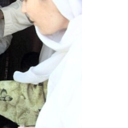
مستندها
فرهنگ و زندگی
حقوق شهروندی
انتخابات ریاست جمهوری آمریکا ۲۰۲۴
اقتصادی
حمله جمهوری اسلامی به اسرائیل
رمز مهسا
علم و فناوری
اسرائیل در جنگ
ورزش زنان در ایران
گالری عکس
اعتراضات زن، زندگی، آزادی
آرشیو پخش زنده
مجموعه مستندهای دادخواهی
تریبونال مردمی آبان ۹۸
دادگاه حمید نوری
چهل سال گروگان‌گیری
قانون شفافیت دارائی کادر رهبری ایران
اعتراضات مردمی آبان ۹۸
اسرائیل در جنگ