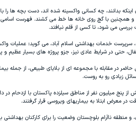
ی اينکه بدانند، چه کسانی واکسينه شده اند، دست بچه ها را ب
 و همچنين با گچ روی خانه ها خط می کشند. فهرست اسامی 
بررسی می شود، تا کسی از قلم نيافتد.
 سرپرست خدمات بهداشتی اسلام آباد، می گويد: عمليات واک
ال، حتی در شرايط عادی نيز، جزو پروژه های بسيار عظيم و پ
حاضر در مقابله با مجموعه ای از بلايای طبيعی، از جمله بيما
ائل زيادی رو به روست.
از پنج ميليون نفر از مناطق سيلزده پاکستان با ازدحام در دا
 در معرض ابتلا به بيماريهای ويروسی قرار گرفتند.
 و منطقه ناآرام بلوچستان وضعيت را برای کارکنان بهداشتی ب