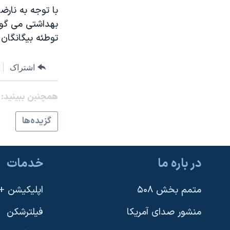
با توجه به نارض
بهداشتی می گوي
توطئه بيگانگان
اشتراک
همچنبن ببینید:
گزيده‌ها
در باره ما
خدمات
متمم بخش ۵۰۸
اپلیکیشن +VOA
منشور صدای آمریکا
فیلترشکن