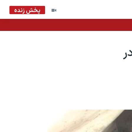
پخش زنده
ر