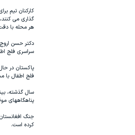
کارکنان تيم برا
گذاری می کنند،
هر محله با دقت 
دکتر حسن اروج،
سراسری فلج اطف
پاکستان در حال 
فلج اطفال با مس
سال گذشته، بيش 
پناهگاههای موقت
جنگ افغانستان،
کرده است.