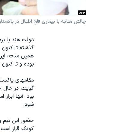
نرگس محمدی برنده جایزه نوبل صلح
همایش محافظه‌کاران آمریکا «سی‌پک»
چالش مقابله با بيماری فلج اطفال در پاکستا
صفحه‌های ویژه
دولت هند با برد
سفر پرزیدنت ترامپ به چین
گذشته تا کنون 
همين مدت، اين 
بوده و تا کنون ۱۸۰ قربانی گرفته است.
مقامهای پاکستان
گويند، در حال 
بود. آنها ابراز
شود.
کودک قرار است 