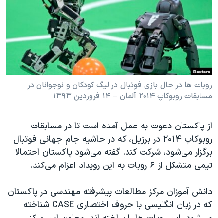
دنبال کنید
مستندها
فرهنگ و زندگی
حقوق شهروندی
انتخابات ریاست جمهوری آمریکا ۲۰۲۴
اقتصادی
حمله جمهوری اسلامی به اسرائیل
رمز مهسا
علم و فناوری
زبانهای مختلف
اسرائیل در جنگ
ورزش زنان در ایران
روبات ها در حال بازی فوتبال در لیگ کودکان و نوجوانان در
مسابقات روبوکاپ ۲۰۱۴ آلمان – ۱۴ فروردين ۱۳۹۳
گالری عکس
اعتراضات زن، زندگی، آزادی
آرشیو پخش زنده
مجموعه مستندهای دادخواهی
از پاکستان دعوت به عمل آمده است تا در مسابقات
تریبونال مردمی آبان ۹۸
روبوکاپ ۲۰۱۴ در برزیل، که در حاشیه جام جهانی فوتبال
دادگاه حمید نوری
برگزار می‌شود، شرکت کند. گفته می‌شود پاکستان احتمالا
تیمی متشکل از ۶ روبات به اين رویداد اعزام می‌کند.
چهل سال گروگان‌گیری
قانون شفافیت دارائی کادر رهبری ایران
دانش آموزان مرکز مطالعات پیشرفته مهندسی در پاکستان
اعتراضات مردمی آبان ۹۸
که در زبان انگليسی با حروف اختصاری CASE شناخته