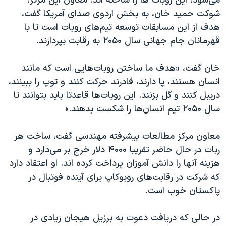
می‌شود، اين روبات ها را ساخته اند. معاون اين مرکز،
اسرائیل در جنگ
شوکت حمید خان، به بخش اردوی صدای آمريکا گفت،
نرگس محمدی برنده جایزه نوبل صلح
هدف از این مسابقات توسعه تيم‌های روبات است تا با
همایش محافظه‌کاران آمریکا «سی‌پک»
قهرمانان جام جهانی سال ۲۰۵۰ به رقابت بپردازند.
صفحه‌های ویژه
خان گفت، «هدف ما ساختن روبات‌هايی است که مانند
سفر پرزیدنت ترامپ به چین
انسان هستند، پا دارند، قادرند حرکت کنند و توپ را ببينند،
دریبل کنند و گل بزنند. این روبات‌ها قاعدتا بايد بتوانند تا
سال ۲۰۵۰ تیم انسان‌ها را شکست بدهند.»
معاون مرکز مطالعات پیشرفته مهندسی گفت، ساخت هر
ربات در حال حاضر تقريبا ۴۰۰۰ دلار خرج بر می‌دارد و
هزينه آنها را دانش آموزان پرداخت کرده اند. او اعتقاد دارد
که شرکت در رقابت‌های روبوکاپ برای آینده فوتبال در
پاکستان خوب است.
در حالی که دريافت دعوت به برزیل هيجان زيادی در