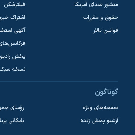
منشور صدای آمریکا
فیلترشکن
حقوق و مقررات
اشتراک خبرن
قوانین تالار
آگهی استخد
فرکانس‌های 
پخش رادیو
یادگیری زبان انگلیسی
نسخه سبک 
دنبال کنید
گوناگون
صفحه‌های ویژه
رؤسای جمهو
آرشیو پخش زنده
بایگانی برن
زبانهای مختلف