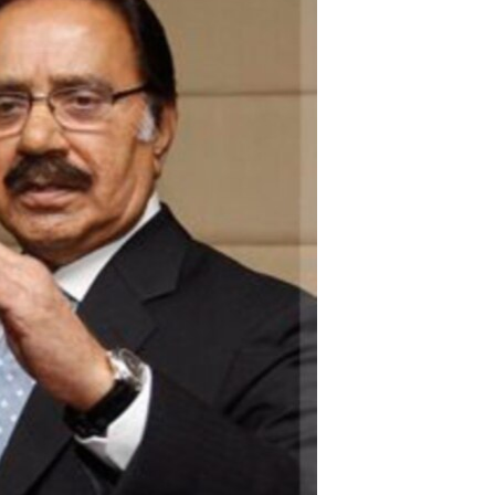
مستندها
فرهنگ و زندگی
حقوق شهروندی
انتخابات ریاست جمهوری آمریکا ۲۰۲۴
اقتصادی
حمله جمهوری اسلامی به اسرائیل
رمز مهسا
علم و فناوری
اسرائیل در جنگ
ورزش زنان در ایران
گالری عکس
اعتراضات زن، زندگی، آزادی
آرشیو پخش زنده
مجموعه مستندهای دادخواهی
تریبونال مردمی آبان ۹۸
دادگاه حمید نوری
چهل سال گروگان‌گیری
قانون شفافیت دارائی کادر رهبری ایران
اعتراضات مردمی آبان ۹۸
اسرائیل در جنگ