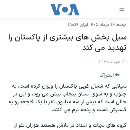
ینکهای
ابل
سترسی
جمعه ۱۶ مرداد ۱۴۰۵ ایران ۱۸:۵۹
خانه
هش
سیل بخش های بیشتری از پاکستان را
نسخه سبک وب‌سایت
ه
تهدید می کند
حتوای
موضوع ها
صلی
۱۳ مرداد ۱۳۸۹
برنامه های تلویزیونی
ایران
هش
جدول برنامه ها
ه
آمریکا
اشتراک
فحه
صفحه‌های ویژه
جهان
سیلابی که شمال غربی پاکستان را ویران کرده است، به
صلی
فرکانس‌های صدای آمریکا
جنوب و به سوی استان پنجاب پیش می رود، و این در
ورزشی
جام جهانی ۲۰۲۶
هش
حالی است که بیش از سه میلیون نفر با یک فاجعه رو به
پخش رادیویی
ه
گزیده‌ها
عملیات خشم حماسی
گسترش دست و پنجه نرم می کنند.
ستجو
۲۵۰سالگی آمریکا
ویژه برنامه‌ها
یادگیری زبان انگلیسی
گروه های نجات و امداد در تلاش هستند هزاران نفر از
ویدیوها
بایگانی برنامه‌های تلویزیونی