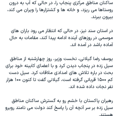
ساکنان مناطق مرکزی پنجاب را، در حالی که آب به درون
دنبال کنید
مستندها
فرهنگ و زندگی
روستاها می ریزد، و خانه ها و کشتزارها را ویران می کند،
حقوق شهروندی
انتخابات ریاست جمهوری آمریکا ۲۰۲۴
بیرون ببرند.
اقتصادی
حمله جمهوری اسلامی به اسرائیل
در استان سند نیز، در حالی که انتظار می رود باران های
رمز مهسا
علم و فناوری
موسمی در روزهای آینده ادامه پیدا کند، مقامات به حال
زبانهای مختلف
اسرائیل در جنگ
ورزش زنان در ایران
آماده باشد در آمده اند.
گالری عکس
اعتراضات زن، زندگی، آزادی
یوسف رضا گیلانی، نخست وزیر، روز چهارشنبه از مناطق
آرشیو پخش زنده
مجموعه مستندهای دادخواهی
سیل زده در پنجاب دیدن کرد و با اعضای کابینه خود برای
تریبونال مردمی آبان ۹۸
بحث در باره تلاش های امدادی ملاقات کرد. سیل دست
کم ۱۵۰۰ قربانی گرفته است، گیلانی گفت تا کنون ۱۰۰ هزار
دادگاه حمید نوری
نفر نجات داده شده اند.
چهل سال گروگان‌گیری
قانون شفافیت دارائی کادر رهبری ایران
رهبران پاکستان با خشم رو به گسترش ساکنان مناطق
سیل زده بر سر آنچه آن را پاسخ کند دولت می نامند روبرو
اعتراضات مردمی آبان ۹۸
هستند.